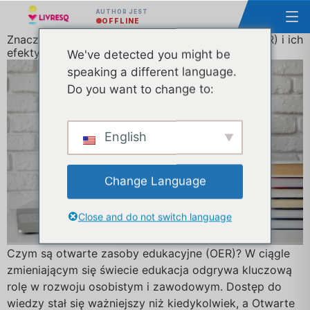
AUTHOR JEST
OFFLINE
Znaczenie otwartych zasobów edukacyjnych (OER) i ich
efektywne wykorzystanie
We've detected you might be
speaking a different language.
Do you want to change to:
English
Change Language
Close and do not switch language
Czym są otwarte zasoby edukacyjne (OER)? W ciągle
zmieniającym się świecie edukacja odgrywa kluczową
rolę w rozwoju osobistym i zawodowym. Dostęp do
wiedzy stał się ważniejszy niż kiedykolwiek, a Otwarte