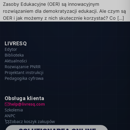
Zasoby Edukacyjne (OER) są innowacyjnym
rozwiązaniem dla demokratyzacji edukacji. Ale czym są
OER i jak możemy z nich skutecznie korzystać? Co [...]
LIVRESQ
Edytor
Biblioteka
Aktualności
Rozwiązanie PNRR
Projektant instrukcji
Pedagogika cyfrowa
Obsługa klienta
help@livresq.com
Szkolenia
ANPC
Zobacz koszyk zakupów