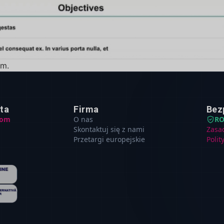
em.
nta
Firma
Bez
com
O nas
R
Skontaktuj się z nami
Zasa
Przetargi europejskie
Polit