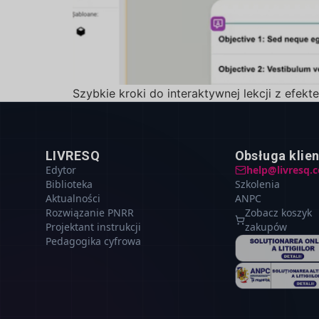
Szybkie kroki do interaktywnej lekcji z efekt
LIVRESQ
Obsługa klie
Edytor
help@livresq.
Biblioteka
Szkolenia
Aktualności
ANPC
Rozwiązanie PNRR
Zobacz koszyk
Projektant instrukcji
zakupów
Pedagogika cyfrowa