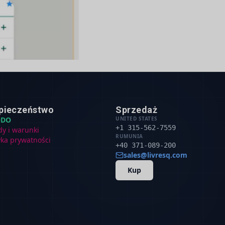
pieczeństwo
Sprzedaż
ODO
UNITED STATES
+1 315-562-7559
dy i warunki
RUMUNIA
yka prywatności
+40 371-089-200
sales@livresq.com
Kup