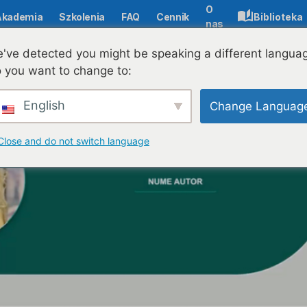
O
Akademia
Szkolenia
FAQ
Cennik
Biblioteka
nas
zas interaktywnej lekcji?
've detected you might be speaking a different langua
 you want to change to:
English
Change Languag
Close and do not switch language