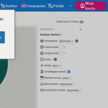
Moje
Author
Companion
Polski
konto
ge.
e