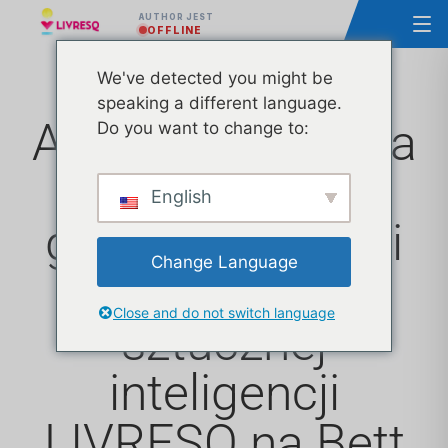
AUTHOR JEST
OFFLINE
We've detected you might be
speaking a different language.
Ascendia ogłasza
Do you want to change to:
uruchomienie
English
generatora lekcji
Change Language
opartego na
Close and do not switch language
sztucznej
inteligencji
LIVRESQ na Bett