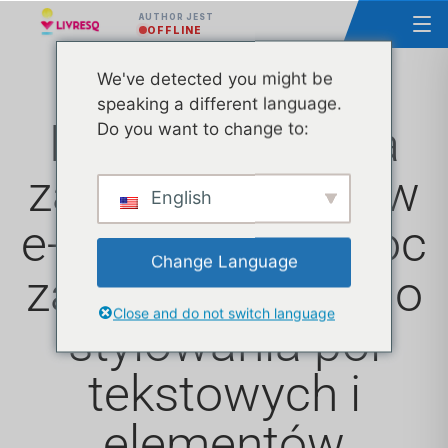
AUTHOR JEST
OFFLINE
We've detected you might be
speaking a different language.
Maksymalizacja
Do you want to change to:
zaangażowania w
English
e-kształcenie: moc
Change Language
zaawansowanego
Close and do not switch language
stylowania pól
tekstowych i
elementów