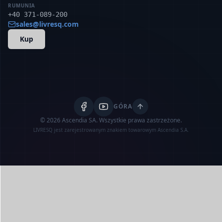
RUMUNIA
+40 371-089-200
sales@livresq.com
Kup
GÓRA
© 2026 Ascendia SA.
Wszystkie prawa zastrzeżone.
LIVRESQ jest zarejestrowanym znakiem towarowym Ascendia S.A.