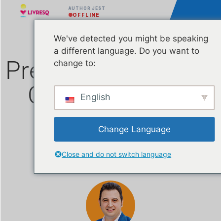
AUTHOR JEST
OFFLINE
We've detected you might be speaking
a different language. Do you want to
Prezentacja i środki
change to:
CORONAVIRUS
English
Bezpłatny moduł e-
Change Language
learningowy
Close and do not switch language