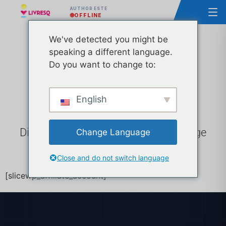
AUTHOR ESTE
OFFLINE
We've detected you might be
speaking a different language.
Cont Afiliat
Do you want to change to:
English
Distribuie link-ul tău de afiliat și strange
Change Language
comisioane din vânzări!
Close and do not switch language
[slicewp_affiliate_account]