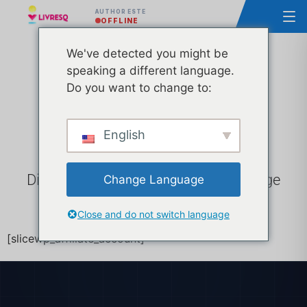
AUTHOR ESTE
OFFLINE
We've detected you might be
speaking a different language.
Cont Afiliat
Do you want to change to:
English
Distribuie link-ul tău de afiliat și strange
Change Language
comisioane din vânzări!
Close and do not switch language
[slicewp_affiliate_account]