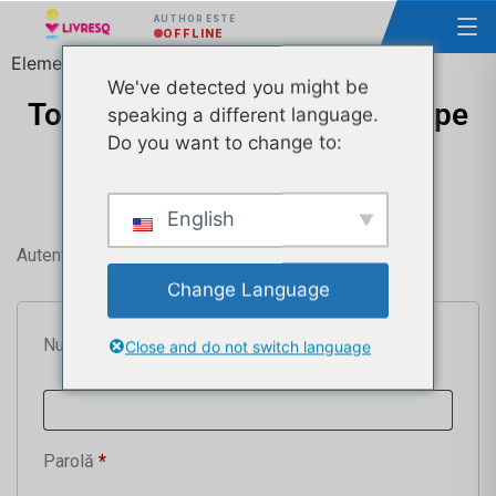
AUTHOR ESTE
OFFLINE
Elementor #412596
We've detected you might be
Tot ce ai nevoie pentru a începe
speaking a different language.
Do you want to change to:
să creezi cursuri și lecții
interactive
English
Autentificare
Change Language
Nume utilizator sau adresă email
*
Close and do not switch language
Parolă
*