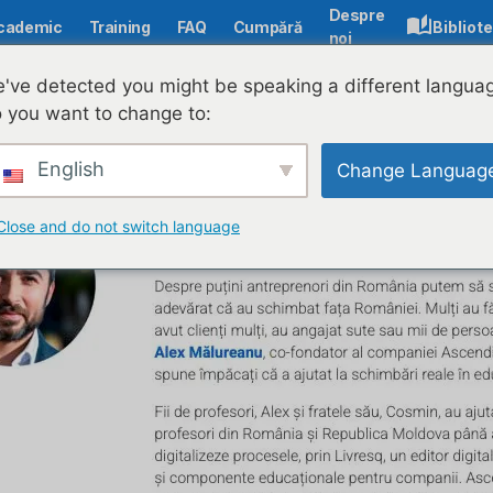
Despre
cademic
Training
FAQ
Cumpără
Bibliot
noi
LIVRESQ
've detected you might be speaking a different langua
Recunoscut pentru impactul în educația digitală!
 you want to change to:
English
Change Languag
Close and do not switch language