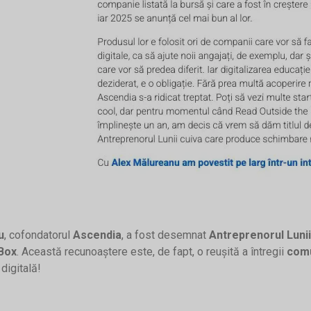
u
, cofondatorul
Ascendia
, a fost desemnat
Antreprenorul Lunii
Box
. Această recunoaștere este, de fapt, o reușită a întregii
comu
digitală!