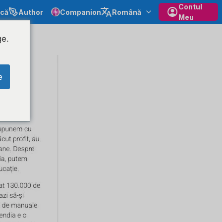
Contul
ecă
Author
Companion
Română
Meu
ge.
e