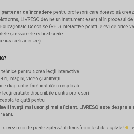
n
partener de încredere
pentru profesorii care doresc să cree
latforma, LIVRESQ devine un instrument esențial în procesul de p
e Educaționale Deschise (RED) interactive pentru elevi de orice v
alele și resursele educaționale
carea activă în lecții
lă?
tehnice pentru a crea lecții interactive
ri, imagini, video și animații
rice dispozitiv, fără instalări complicate
lecții gratuite disponibile pentru profesori
aceasta te ajută pentru
elevii învață mai ușor și mai eficient. LIVRESQ este despre 
ureanu
 și vezi cum te poate ajuta să îți transformi lecțiile digitale!