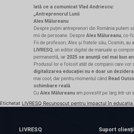
Iată ce a comunicat Vlad Andriescu:
„Antreprenorul Lunii
Alex Mălureanu
Despre puțini antreprenori din România putem să 
mii de persoane. Despre
Alex Mălureanu
, co-f
Fii de profesori, Alex și fratele său, Cosmin, au 
LIVRESQ
, un editor digital de manuale și comp
permanentă, iar
2025 se anunță cel mai bun an 
Produsul lor e folosit atât de companii care vor
digitalizarea educației nu e doar un deziderat
mai cool, dar pentru momentul când
Read Outsi
schimbare reală
.
Cu
Alex Mălureanu
am povestit pe larg într-un 
Etichetat
LIVRESQ Recunoscut pentru impactul în educația 
LIVRESQ
Suport clienți