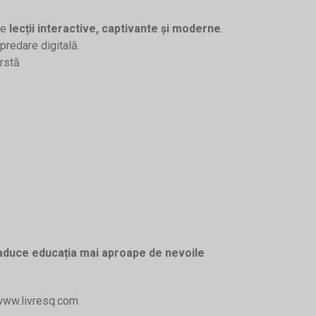
ze
lecții interactive, captivante și moderne
.
redare digitală.
ârstă
a aduce educația mai aproape de nevoile
www.livresq.com