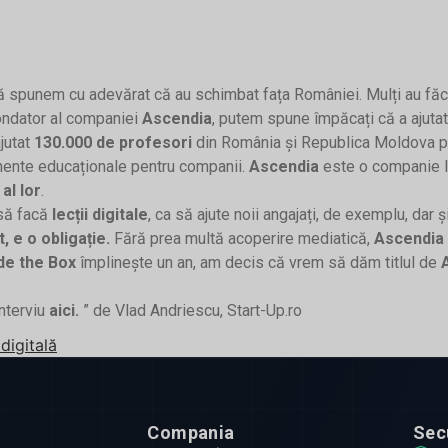
spunem cu adevărat că au schimbat fața României. Mulți au făcut p
ondator al companiei
Ascendia
, putem spune împăcați că a ajutat
ajutat
130.000 de profesori
din România și Republica Moldova pâ
onente educaționale pentru companii.
Ascendia
este o companie li
al lor
.
 să facă
lecții digitale
, ca să ajute noii angajați, de exemplu, dar 
, e o obligație.
Fără prea multă acoperire mediatică,
Ascendia
de the Box
împlinește un an, am decis că vrem să dăm titlul de
interviu
aici.
” de Vlad Andriescu, Start-Up.ro
digitală
Compania
Sec