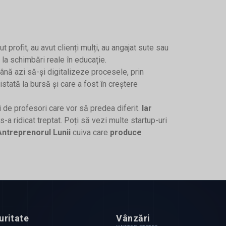
rofit, au avut clienți mulți, au angajat sute sau
 la schimbări reale în educație.
nă azi să-și digitalizeze procesele, prin
stată la bursă și care a fost în creștere
și de profesori care vor să predea diferit.
Iar
s-a ridicat treptat. Poți să vezi multe startup-uri
Antreprenorul Lunii
cuiva care
produce
uritate
Vânzări