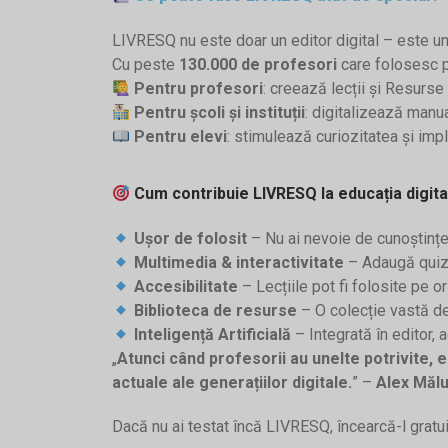
LIVRESQ nu este doar un editor digital – este u
Cu peste
130.000 de profesori
care folosesc p
Pentru profesori
: creează lecții și Resurs
Pentru școli și instituții
: digitalizează manu
Pentru elevi
: stimulează curiozitatea și impli
Cum contribuie LIVRESQ la educația digita
Ușor de folosit
– Nu ai nevoie de cunoștințe 
Multimedia & interactivitate
– Adaugă quiz-u
Accesibilitate
– Lecțiile pot fi folosite pe o
Biblioteca de resurse
– O colecție vastă de 
Inteligență Artificială
– Integrată în editor, 
„
Atunci când profesorii au unelte potrivite, 
actuale ale generațiilor digitale.
” –
Alex Măl
Dacă nu ai testat încă LIVRESQ, încearcă-l gratuit