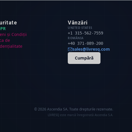
uritate
Vânzări
PR
UNITED STATES
+1 315-562-7559
ni și Condiții
ROMÂNIA
ica de
+40 371-089-200
dențialitate
sales@livresq.com
Cumpără
© 2026 Ascendia SA.
Toate drepturile rezervate.
LIVRESQ este marcă înregistrată Ascendia S.A.