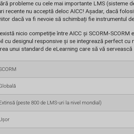
ără probleme cu cele mai importante LMS (sisteme de g
ri recente nu acceptă deloc AICC! Așadar, dacă folosiț
itor dacă va fi nevoie să schimbați fie instrumentul d
există nicio competiție între AICC și SCORM-SCORM este
l cu designul responsive și se integrează perfect cu 
tarea unui standard de eLearning care să vă servească
SCORM
Globală
Extinsă (peste 800 de LMS-uri la nivel mondial)
Ușor