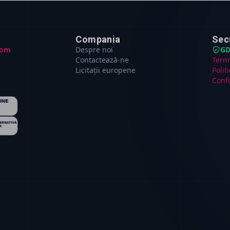
Compania
Sec
com
Despre noi
GD
Contactează-ne
Terme
Licitații europene
Polit
Confi