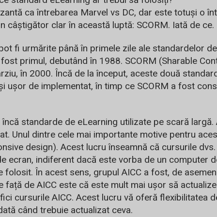
uzantă ca întrebarea Marvel vs DC, dar este totuși o în
n câștigător clar în această luptă: SCORM. Iată de ce.
 pot fi urmărite până în primele zile ale standardelor d
ost primul, debutând în 1988. SCORM (Sharable Cont
ârziu, în 2000. Încă de la început, aceste două standard
i ușor de implementat, în timp ce SCORM a fost constru
 încă standarde de eLearning utilizate pe scară largă.
șat. Unul dintre cele mai importante motive pentru ace
onsive design). Acest lucru înseamnă că cursurile dvs
 de ecran, indiferent dacă este vorba de un computer d
e folosit. În acest sens, grupul AICC a fost, de asemen
e față de AICC este că este mult mai ușor să actualize
ici cursurile AICC. Acest lucru vă oferă flexibilitatea d
 dată când trebuie actualizat ceva.