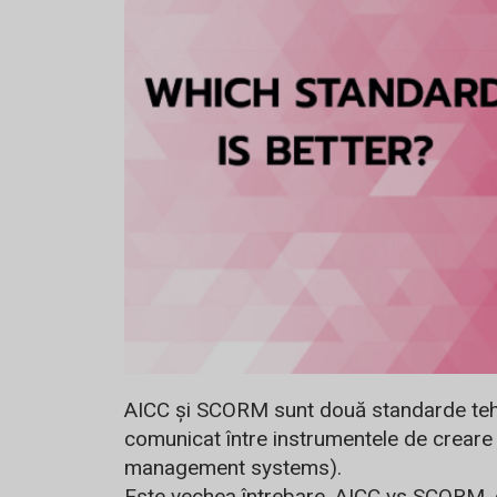
AICC și SCORM sunt două standarde tehni
comunicat între instrumentele de creare d
management systems).
Este vechea întrebare. AICC vs SCORM. c