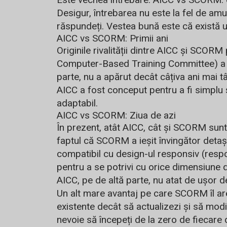
Desigur, întrebarea nu este la fel de am
răspundeți. Vestea bună este că există u
AICC vs SCORM: Primii ani
Originile rivalității dintre AICC și SCORM
Computer-Based Training Committee) a f
parte, nu a apărut decât câțiva ani mai t
AICC a fost conceput pentru a fi simplu ș
adaptabil.
AICC vs SCORM: Ziua de azi
În prezent, atât AICC, cât și SCORM sunt
faptul că SCORM a ieșit învingător deta
compatibil cu design-ul responsiv (resp
pentru a se potrivi cu orice dimensiune
AICC, pe de altă parte, nu atat de ușor d
Un alt mare avantaj pe care SCORM îl ar
existente decât să actualizezi și să modif
nevoie să începeți de la zero de fiecare