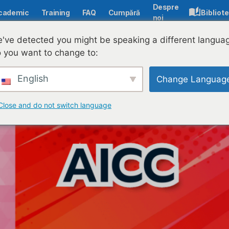
Despre
cademic
Training
FAQ
Cumpără
Bibliot
noi
've detected you might be speaking a different langua
 you want to change to:
 SCORM - care este 
English
Change Languag
Close and do not switch language