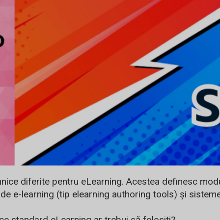
ce diferite pentru eLearning. Acestea definesc modul
e e-learning (tip elearning authoring tools) și sistemel
e standard eLearning ar trebui să folosiți?