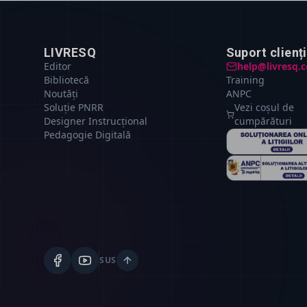
LIVRESQ
Suport clienți
Editor
help@livresq.
Bibliotecă
Training
Noutăți
ANPC
Soluție PNRR
Vezi coșul de
Designer Instrucțional
cumpărături
Pedagogie Digitală
SUS