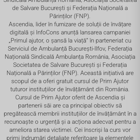
de Salvare București și Federația Națională a
Părinților (FNP).
Ascendia, lider în furnizare de soluții de învățare
digitală și InfoCons anunță lansarea campaniei
„Primul ajutor, o șansă la viață” în parteneriat cu
Serviciul de Ambulanță București-Ilfov, Federația
Națională Sindicală Ambulanța România, Asociația
Societatea de Salvare București și Federația
Națională a Părinților (FNP). Această inițiativă are
scopul de a oferi gratuit cursul de Prim Ajutor
tuturor instituțiilor de învățământ din România.
Cursul de Prim Ajutor oferit de Ascendia și
partenerii săi are ca principal obiectiv să
pregătească membrii instituțiilor de învățământ în a
recunoaște o urgență și a acționa adecvat pentru a
ameliora starea victimei. Cei înscriși la curs vor
primi îndrumări detaliate referitoare la elementele