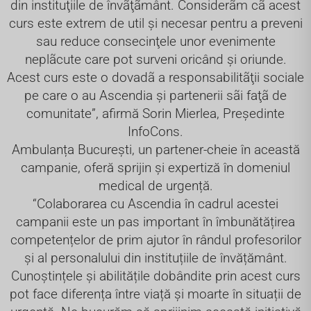
din instituţiile de învãţãmânt. Considerãm cã acest
curs este extrem de util şi necesar pentru a preveni
sau reduce consecinţele unor evenimente
neplãcute care pot surveni oricând şi oriunde.
Acest curs este o dovadã a responsabilitãţii sociale
pe care o au Ascendia şi partenerii sãi faţã de
comunitate”, afirmă Sorin Mierlea, Președinte
InfoCons.
Ambulanța București, un partener-cheie în această
campanie, oferă sprijin și expertiză în domeniul
medical de urgență.
“Colaborarea cu Ascendia în cadrul acestei
campanii este un pas important în îmbunătățirea
competențelor de prim ajutor în rândul profesorilor
și al personalului din instituțiile de învățământ.
Cunoștințele și abilitățile dobândite prin acest curs
pot face diferența între viață și moarte în situații de