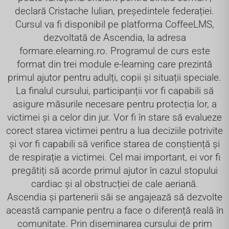
declară Cristache Iulian, președintele federației.
Cursul va fi disponibil pe platforma CoffeeLMS,
dezvoltată de Ascendia, la adresa
formare.elearning.ro. Programul de curs este
format din trei module e-learning care prezintă
primul ajutor pentru adulți, copii și situații speciale.
La finalul cursului, participanții vor fi capabili să
asigure măsurile necesare pentru protecția lor, a
victimei și a celor din jur. Vor fi în stare să evalueze
corect starea victimei pentru a lua deciziile potrivite
și vor fi capabili să verifice starea de conștiență și
de respirație a victimei. Cel mai important, ei vor fi
pregătiți să acorde primul ajutor în cazul stopului
cardiac și al obstrucției de cale aeriană.
Ascendia și partenerii săi se angajează să dezvolte
această campanie pentru a face o diferență reală în
comunitate. Prin diseminarea cursului de prim