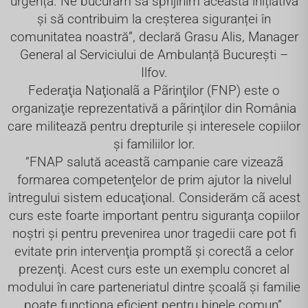
urgență. Ne bucurăm să sprijinim această inițiativă
și să contribuim la creșterea siguranței în
comunitatea noastră”, declară Grasu Alis, Manager
General al Serviciului de Ambulanță București –
Ilfov.
Federaţia Naţionalã a Pãrinţilor (FNP) este o
organizaţie reprezentativă a pãrinţilor din România
care militează pentru drepturile şi interesele copiilor
şi familiilor lor.
“FNAP salută aceastã campanie care vizeazã
formarea competenţelor de prim ajutor la nivelul
întregului sistem educaţional. Considerăm cã acest
curs este foarte important pentru siguranţa copiilor
noştri şi pentru prevenirea unor tragedii care pot fi
evitate prin intervenţia promptã şi corectã a celor
prezenţi. Acest curs este un exemplu concret al
modului în care parteneriatul dintre şcoalã şi familie
poate funcţiona eficient pentru binele comun”,