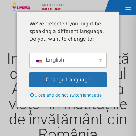
AUTHOR ESTE
OFFLINE
We've detected you might be
speaking a different language.
Ascendia și
Do you want to change to:
InfoCons lansează
English
campania “Primul
Change Language
Ajutor, o șansă la
Close and do not switch language
viață” în instituțiile
de învățământ din
România