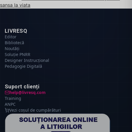
sansa la viata
LIVRESQ
Editor
Bibliotecă
Noutăți
Soluție PNRR
Designer Instrucțional
Pedagogie Digitală
Suport clienți
help@livresq.com
Training
ANPC
Vezi coșul de cumpărături