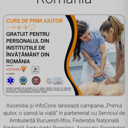
Ascendia și InfoCons lansează campania „Primul
ajutor, o șansă la viață” în parteneriat cu Serviciul de
Ambulanță București-Ilfov, Federația Națională
Sindicală Ambulanța România, Asociația Societatea