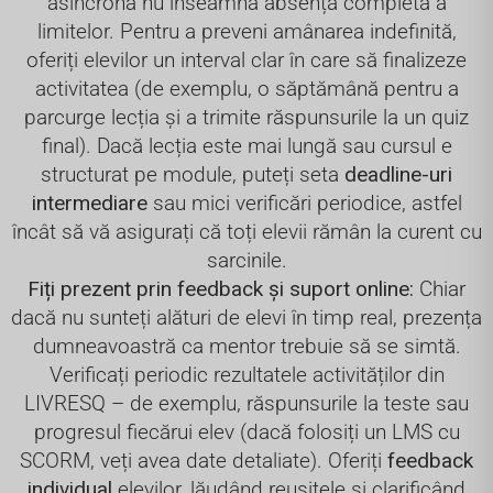
asincronă nu înseamnă absența completă a
limitelor. Pentru a preveni amânarea indefinită,
oferiți elevilor un interval clar în care să finalizeze
activitatea (de exemplu, o săptămână pentru a
parcurge lecția și a trimite răspunsurile la un quiz
final). Dacă lecția este mai lungă sau cursul e
structurat pe module, puteți seta
deadline-uri
intermediare
sau mici verificări periodice, astfel
încât să vă asigurați că toți elevii rămân la curent cu
sarcinile.
Fiți prezent prin feedback și suport online:
Chiar
dacă nu sunteți alături de elevi în timp real, prezența
dumneavoastră ca mentor trebuie să se simtă.
Verificați periodic rezultatele activităților din
LIVRESQ – de exemplu, răspunsurile la teste sau
progresul fiecărui elev (dacă folosiți un LMS cu
SCORM, veți avea date detaliate). Oferiți
feedback
individual
elevilor, lăudând reușitele și clarificând