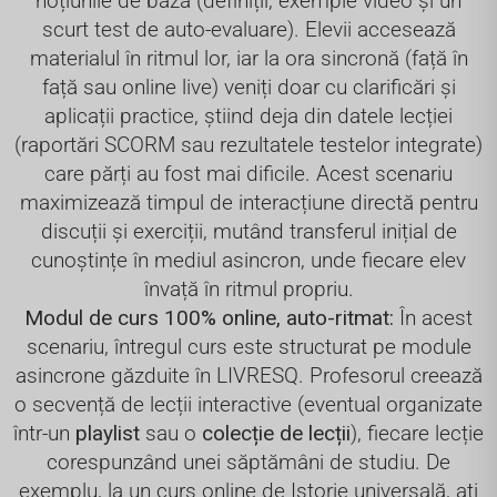
noțiunile de bază (definiții, exemple video și un
scurt test de auto-evaluare). Elevii accesează
materialul în ritmul lor, iar la ora sincronă (față în
față sau online live) veniți doar cu clarificări și
aplicații practice, știind deja din datele lecției
(raportări SCORM sau rezultatele testelor integrate)
care părți au fost mai dificile. Acest scenariu
maximizează timpul de interacțiune directă pentru
discuții și exerciții, mutând transferul inițial de
cunoștințe în mediul asincron, unde fiecare elev
învață în ritmul propriu.
Modul de curs 100% online, auto-ritmat:
În acest
scenariu, întregul curs este structurat pe module
asincrone găzduite în LIVRESQ. Profesorul creează
o secvență de lecții interactive (eventual organizate
într-un
playlist
sau o
colecție de lecții
), fiecare lecție
corespunzând unei săptămâni de studiu. De
exemplu, la un curs online de Istorie universală, ați