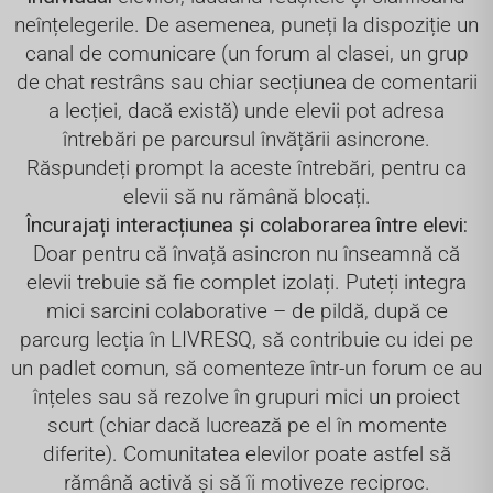
neînțelegerile. De asemenea, puneți la dispoziție un
canal de comunicare (un forum al clasei, un grup
de chat restrâns sau chiar secțiunea de comentarii
a lecției, dacă există) unde elevii pot adresa
întrebări pe parcursul învățării asincrone.
Răspundeți prompt la aceste întrebări, pentru ca
elevii să nu rămână blocați.
Încurajați interacțiunea și colaborarea între elevi:
Doar pentru că învață asincron nu înseamnă că
elevii trebuie să fie complet izolați. Puteți integra
mici sarcini colaborative – de pildă, după ce
parcurg lecția în LIVRESQ, să contribuie cu idei pe
un padlet comun, să comenteze într-un forum ce au
înțeles sau să rezolve în grupuri mici un proiect
scurt (chiar dacă lucrează pe el în momente
diferite). Comunitatea elevilor poate astfel să
rămână activă și să îi motiveze reciproc.