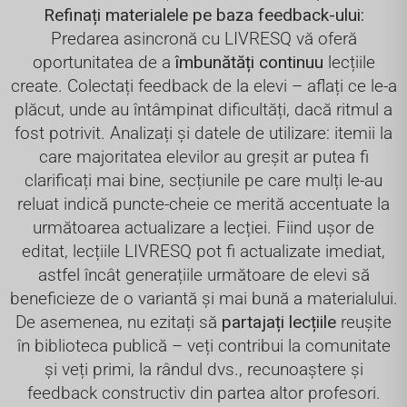
Refinați materialele pe baza feedback-ului:
Predarea asincronă cu LIVRESQ vă oferă
oportunitatea de a
îmbunătăți continuu
lecțiile
create. Colectați feedback de la elevi – aflați ce le-a
plăcut, unde au întâmpinat dificultăți, dacă ritmul a
fost potrivit. Analizați și datele de utilizare: itemii la
care majoritatea elevilor au greșit ar putea fi
clarificați mai bine, secțiunile pe care mulți le-au
reluat indică puncte-cheie ce merită accentuate la
următoarea actualizare a lecției. Fiind ușor de
editat, lecțiile LIVRESQ pot fi actualizate imediat,
astfel încât generațiile următoare de elevi să
beneficieze de o variantă și mai bună a materialului.
De asemenea, nu ezitați să
partajați lecțiile
reușite
în biblioteca publică – veți contribui la comunitate
și veți primi, la rândul dvs., recunoaștere și
feedback constructiv din partea altor profesori.