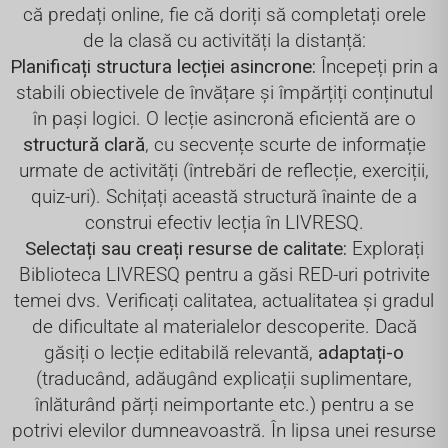
că predați online, fie că doriți să completați orele
de la clasă cu activități la distanță:
Planificați structura lecției asincrone:
Începeți prin a
stabili obiectivele de învățare și împărțiți conținutul
în pași logici. O lecție asincronă eficientă are o
structură clară
, cu secvențe scurte de informație
urmate de activități (întrebări de reflecție, exerciții,
quiz-uri). Schițați această structură înainte de a
construi efectiv lecția în LIVRESQ.
Selectați sau creați resurse de calitate:
Explorați
Biblioteca LIVRESQ pentru a găsi RED-uri potrivite
temei dvs. Verificați calitatea, actualitatea și gradul
de dificultate al materialelor descoperite. Dacă
găsiți o lecție editabilă relevantă,
adaptați-o
(traducând, adăugând explicații suplimentare,
înlăturând părți neimportante etc.) pentru a se
potrivi elevilor dumneavoastră. În lipsa unei resurse