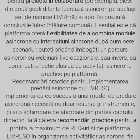
pentru
proiecte în colaborare
(de exemplu, elevii
din două școli diferite lucrează asincron pe același
set de resurse LIVRESQ și apoi își prezintă
concluziile într-o întâlnire comună). Esențial este că
platforma oferă
flexibilitatea de a combina module
asincrone cu interacțiuni sincrone
după cum cere
scenariul: puteți oricând îmbogăți un parcurs
asincron cu webinarii live ocazionale, sau invers, să
continuați o lecție clasică cu activități asincrone
practice pe platformă.
Recomandări practice pentru implementarea
predării asincrone cu LIVRESQ
Implementarea cu succes a unui model de predare
asincronă necesită nu doar resurse și instrumente,
ci și o schimbare de abordare din partea cadrului
didactic. Iată câteva
recomandări practice
pentru a
profita la maximum de RED-uri și de platforma
LIVRESQ în organizarea activităților asincrone, fie