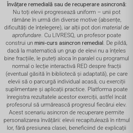
Învățare remedială sau de recuperare asincronă:
Nu toți elevii progresează uniform – unii pot
rămâne în urmă din diverse motive (absențe,
dificultăți de înțelegere), iar alții pot dori
material de
aprofundare
. Cu LIVRESQ, un profesor poate
construi un
mini-curs asincron remedial
. De pildă,
dacă la matematică un grup de elevi nu a înțeles
bine fracțiile, le puteți aloca în paralel cu programul
normal o lecție interactivă RED despre fracții
(eventual găsită în bibliotecă și adaptată), pe care
elevii să o parcurgă individual acasă, cu exerciții
suplimentare și aplicații practice. Platforma poate
înregistra rezultatele acestor exerciții, astfel încât
profesorul să urmărească progresul fiecărui elev.
Acest scenariu asincron de recuperare permite
personalizarea învățării: elevii recapitulează în ritmul
lor, fără presiunea clasei, beneficiind de explicații