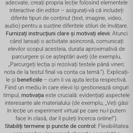
adecvate, creați propria lecție folosind elementele
interactive din editor – asigurați-vă că includeți
diferite tipuri de conținut (text, imagine, video,
audio) pentru a susține diferitele stiluri de învățare.
Furnizați instrucțiuni clare și motivați elevii:
Atunci
când lansați o activitate asincronă, comunicați
elevilor scopul acesteia, durata aproximativă de
parcurgere și ce așteptări aveți (de exemplu,
„Parcurgeți lecția și rezolvați testele până vineri;
nota de la testul final va conta ca temă.”). Explicați-
le și
beneficiile
– cum îi va ajuta lecția respectivă.
Fiind un mediu în care elevii își gestionează singuri
timpul,
motivația
este crucială: evidențiați aspectele
interesante ale materialului (de exemplu, „Veți găsi
în lecție un experiment virtual pe care nu-l putem
face în clasă, dar îl puteți încerca online!”).
Stabiliți termene și puncte de control:
Flexibilitatea