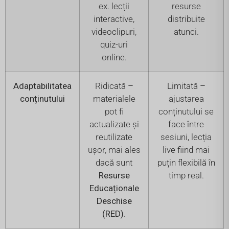
ex. lecții
resurse
interactive,
distribuite
videoclipuri,
atunci.
quiz-uri
online.
Adaptabilitatea
Ridicată –
Limitată –
conținutului
materialele
ajustarea
pot fi
conținutului se
actualizate și
face între
reutilizate
sesiuni, lecția
ușor, mai ales
live fiind mai
dacă sunt
puțin flexibilă în
Resurse
timp real.
Educaționale
Deschise
(RED)
.