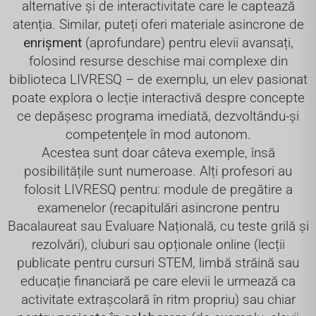
alternative și de interactivitate care le captează
atenția. Similar, puteți oferi materiale asincrone de
enrișment
(aprofundare) pentru elevii avansați,
folosind resurse deschise mai complexe din
biblioteca LIVRESQ – de exemplu, un elev pasionat
poate explora o lecție interactivă despre concepte
ce depășesc programa imediată, dezvoltându-și
competențele în mod autonom.
Acestea sunt doar câteva exemple, însă
posibilitățile sunt numeroase. Alți profesori au
folosit LIVRESQ pentru: module de pregătire a
examenelor (recapitulări asincrone pentru
Bacalaureat sau Evaluare Națională, cu teste grilă și
rezolvări), cluburi sau opționale online (lecții
publicate pentru cursuri STEM, limbă străină sau
educație financiară pe care elevii le urmează ca
activitate extrașcolară în ritm propriu) sau chiar