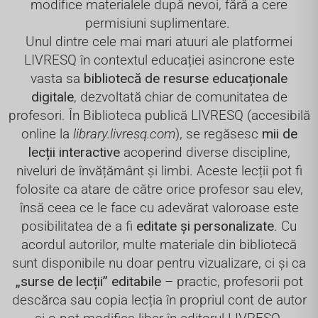
modifice materialele după nevoi, fără a cere
permisiuni suplimentare.
Unul dintre cele mai mari atuuri ale platformei
LIVRESQ în contextul educației asincrone este
vasta sa
bibliotecă de resurse educaționale
digitale
, dezvoltată chiar de comunitatea de
profesori. În Biblioteca publică LIVRESQ (accesibilă
online la
library.livresq.com
), se regăsesc
mii de
lecții interactive
acoperind diverse discipline,
niveluri de învățământ și limbi. Aceste lecții pot fi
folosite ca atare de către orice profesor sau elev,
însă ceea ce le face cu adevărat valoroase este
posibilitatea de a fi
editate și personalizate
. Cu
acordul autorilor, multe materiale din bibliotecă
sunt disponibile nu doar pentru vizualizare, ci și ca
„surse de lecții” editabile
– practic, profesorii pot
descărca sau copia lecția în propriul cont de autor