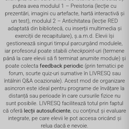
putea avea modulul 1 – Preistoria (lecție cu
prezentări, imagini cu artefacte, hartă interactivă și
un test), modulul 2 – Antichitatea (lecție RED
adaptată din bibliotecă, cu inserții multimedia și
exerciții de recapitulare), ș.a.m.d. Elevii își
gestionează singuri timpul parcurgând modulele,
iar profesorul poate stabili
checkpoint
-uri (termene
până la care elevii să fi terminat anumite module) și
poate colecta
feedback periodic
(prin tematici pe
forum, scurte quiz-uri sumative în LIVRESQ sau
întâlniri Q&A ocazionale). Acest mod de organizare
asincron este ideal pentru programe de învățare la
distanță sau perioade în care cursurile fizice nu
sunt posibile. LIVRESQ facilitează totul prin faptul
că oferă
lecții autosuficiente
, cu conținut și evaluare
integrate, pe care elevii le pot accesa oricând și
relua dacă e nevoie.