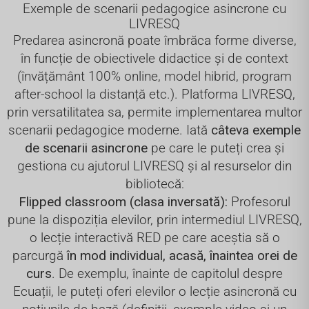
Exemple de scenarii pedagogice asincrone cu
LIVRESQ
Predarea asincronă poate îmbrăca forme diverse,
în funcție de obiectivele didactice și de context
(învățământ 100% online, model hibrid, program
after-school la distanță etc.). Platforma LIVRESQ,
prin versatilitatea sa, permite implementarea multor
scenarii pedagogice moderne. Iată
câteva exemple
de scenarii asincrone
pe care le puteți crea și
gestiona cu ajutorul LIVRESQ și al resurselor din
bibliotecă:
Flipped classroom (clasa inversată):
Profesorul
pune la dispoziția elevilor, prin intermediul LIVRESQ,
o lecție interactivă RED pe care aceștia să o
parcurgă
în mod individual, acasă, înaintea orei de
curs
. De exemplu, înainte de capitolul despre
Ecuații, le puteți oferi elevilor o lecție asincronă cu