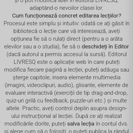
și o pot modifica liber în editorul LIVRESQ,
adaptând-o nevoilor clasei lor.
Cum funcționează concret editarea lecțiilor?
Procesul este simplu și intuitiv: odată ce ați găsit în
bibliotecă o lecție care vă interesează, aveți
opțiunea fie să o rulați direct (pentru a o arăta
elevilor sau a o studia), fie să o
deschideți în Editor
(dacă autorul a permis accesul la sursă). Editorul
LIVRESQ este o aplicație web în care puteți
modifica fiecare pagină a lecției, puteți adăuga sau
șterge capitole, insera elemente multimedia
(imagini, videoclipuri, audio), glisante, elemente de
evaluare interactivă (exerciții de tip drag-and-drop,
quiz-uri grilă cu feedback, puzzle-uri etc.) și multe
altele. Practic, aveți control deplin asupra design-
ului instrucțional al lecției. După ce ați realizat
modificările dorite, puteți
salva lecția
în contul dvs.
și alege cum să o folosiți: o puteți publica la rândul