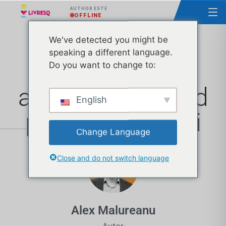
AUTHOR ESTE
OFFLINE
We've detected you might be
speaking a different language.
Cum predai
Do you want to change to:
asincron: Un ghid
English
pentru profesori
Change Language
Close and do not switch language
Alex Malureanu
Autor