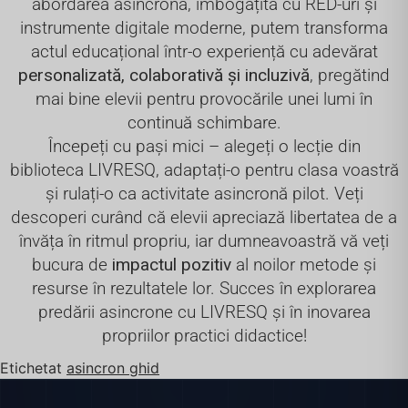
abordarea asincronă, îmbogățită cu RED-uri și
instrumente digitale moderne, putem transforma
actul educațional într-o experiență cu adevărat
personalizată, colaborativă și incluzivă
, pregătind
mai bine elevii pentru provocările unei lumi în
continuă schimbare.
Începeți cu pași mici – alegeți o lecție din
biblioteca LIVRESQ, adaptați-o pentru clasa voastră
și rulați-o ca activitate asincronă pilot. Veți
descoperi curând că elevii apreciază libertatea de a
învăța în ritmul propriu, iar dumneavoastră vă veți
bucura de
impactul pozitiv
al noilor metode și
resurse în rezultatele lor. Succes în explorarea
predării asincrone cu LIVRESQ și în inovarea
propriilor practici didactice!
Etichetat
asincron ghid