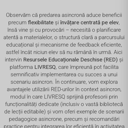
Observăm că predarea asincronă aduce beneficii
precum
flexibilitate
și
învățare centrată pe elev
,
însă vine și cu provocări – necesită o planificare
atentă a materialelor, o structură clară a parcursului
educațional și mecanisme de feedback eficiente,
astfel încât niciun elev să nu rămână în urmă. Aici
intervin
Resursele Educaționale Deschise (RED)
și
platforma
LIVRESQ
, care împreună pot facilita
semnificativ implementarea cu succes a unui
scenariu asincron. În continuare, vom explora
avantajele utilizării RED-urilor în context asincron,
modul în care LIVRESQ sprijină profesorii prin
funcționalități dedicate (inclusiv o vastă bibliotecă
de lecții editabile) și vom oferi exemple de scenarii
pedagogice asincrone, precum și recomandări
practice pentru integrarea lor eficientă în activitatea