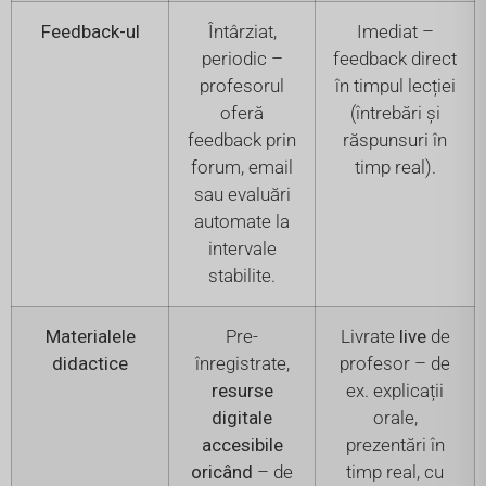
Feedback-ul
Întârziat,
Imediat –
periodic –
feedback direct
profesorul
în timpul lecției
oferă
(întrebări și
feedback prin
răspunsuri în
forum, email
timp real).
sau evaluări
automate la
intervale
stabilite.
Materialele
Pre-
Livrate
live
de
didactice
înregistrate,
profesor – de
resurse
ex. explicații
digitale
orale,
accesibile
prezentări în
oricând
– de
timp real, cu