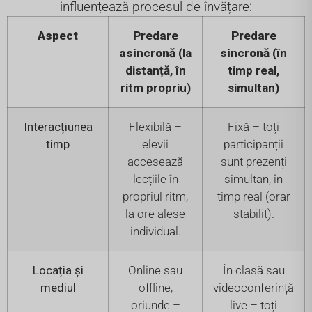
influențează procesul de învățare:
Aspect
Predare
Predare
asincronă
(la
sincronă
(în
distanță, în
timp real,
ritm propriu)
simultan)
Interacțiunea
Flexibilă –
Fixă – toți
timp
elevii
participanții
accesează
sunt prezenți
lecțiile în
simultan, în
propriul ritm,
timp real (orar
la ore alese
stabilit).
individual.
Locația și
Online sau
În clasă sau
mediul
offline,
videoconferință
oriunde –
live – toți