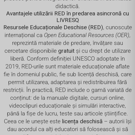
didactică.
Avantajele utilizării RED în predarea asincronă cu
LIVRESQ
Resursele Educaționale Deschise (RED)
, cunoscute
internațional ca
Open Educational Resources (OER)
,
reprezintă materiale de predare, învățare sau
cercetare disponibile
gratuit
și cu drept de utilizare
liberă. Conform definiției UNESCO adoptate în
2019, RED-urile sunt materiale educaționale aflate
fie în domeniul public, fie sub licență deschisă, care
permit utilizarea, adaptarea și redistribuirea fără
restricții. În practică, RED include o gamă variată de
conținut: de la manuale digitale, cursuri online,
videoclipuri educaționale și simulări interactive,
până la fișe de lucru, teste sau articole științifice.
Ceea ce le unește este
licența deschisă
– autorii își
dau acordul ca alți educatori să folosească și să