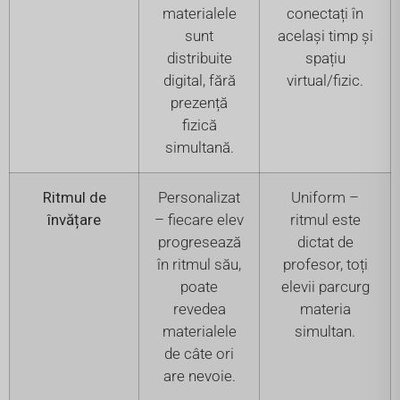
materialele
conectați în
sunt
același timp și
distribuite
spațiu
digital, fără
virtual/fizic.
prezență
fizică
simultană.
Ritmul de
Personalizat
Uniform –
învățare
– fiecare elev
ritmul este
progresează
dictat de
în ritmul său,
profesor, toți
poate
elevii parcurg
revedea
materia
materialele
simultan.
de câte ori
are nevoie.