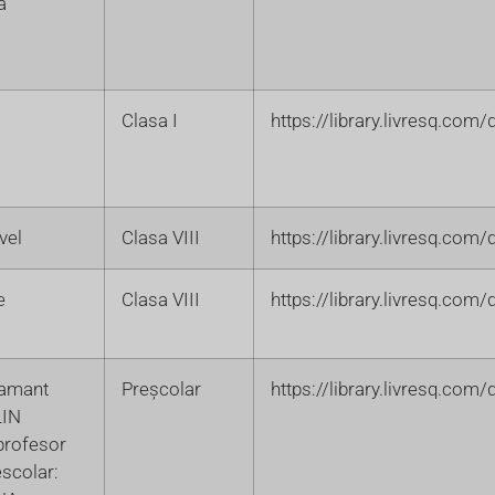
a
Clasa I
https://library.livresq.co
vel
Clasa VIII
https://library.livresq.co
e
Clasa VIII
https://library.livresq.co
tamant
Preșcolar
https://library.livresq.co
LIN
rofesor
scolar: