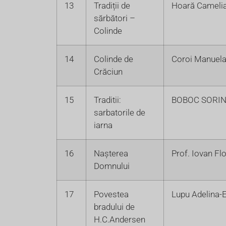
13
Tradiții de
Hoară Cameli
sărbători –
Colinde
14
Colinde de
Coroi Manuela 
Crăciun
15
Traditii:
BOBOC SORIN
sarbatorile de
iarna
16
Nașterea
Prof. Iovan Fl
Domnului
17
Povestea
Lupu Adelina-
bradului de
H.C.Andersen