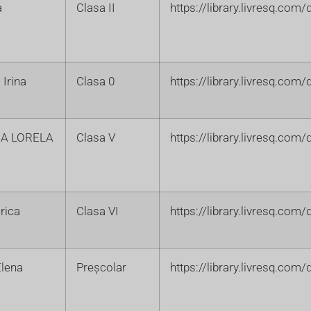
a
Clasa II
https://library.livresq.co
Irina
Clasa 0
https://library.livresq.co
A LORELA
Clasa V
https://library.livresq.co
orica
Clasa VI
https://library.livresq.co
Elena
Preșcolar
https://library.livresq.co