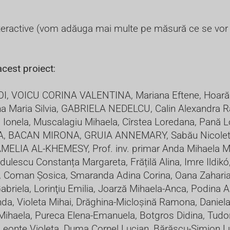
interactive (vom adăuga mai multe pe măsură ce se vor 
acest proiect:
 CIOI, VOICU CORINA VALENTINA, Mariana Eftene, Hoară 
 Maria Silvia, GABRIELA NEDELCU, Calin Alexandra Ral
ru Ionela, Muscalagiu Mihaela, Cîrstea Loredana, Pan
RA, BACAN MIRONA, GRUIA ANNEMARY, Sabău Nicoleta A
AMELIA AL-KHEMESY, Prof. inv. primar Anda Mihaela M
lescu Constanța Margareta, Frățilă Alina, Imre Ildik
, Coman Șosica, Smaranda Adina Corina, Oana Zaharia,
Gabriela, Lorinţiu Emilia, Joarză Mihaela-Anca, Podina 
a, Violeta Mihai, Drăghina-Micloșină Ramona, Daniela
haela, Pureca Elena-Emanuela, Botgros Didina, Tudor
 Leonte Violeta, Duma Cornel Lucian, Bărăscu-Simion 