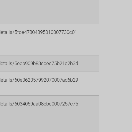
m/details/5fce47804395010007730c01
m/details/5eeb909b83ccec75b21c2b3d
m/details/60e062057992070007ad6b29
m/details/6034059aa08ebe0007257c75