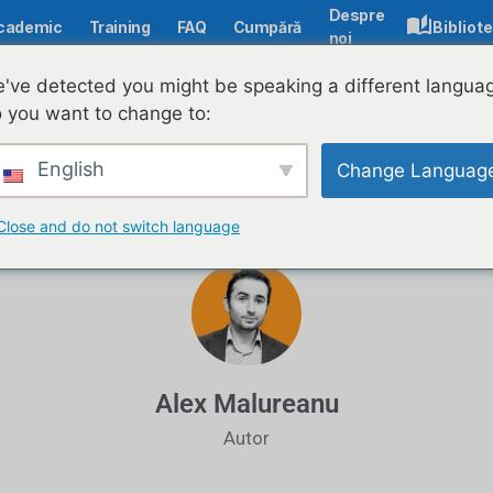
Despre
cademic
Training
FAQ
Cumpără
Bibliot
noi
've detected you might be speaking a different langua
 you want to change to:
ții interactive gratuit
English
Change Languag
Decembrie
Close and do not switch language
Alex Malureanu
Autor