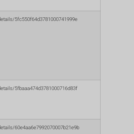
m/details/5fc550f64d3781000741999e
m/details/5fbaaa474d3781000716d83f
m/details/60e4aa6e7992070007b21e9b