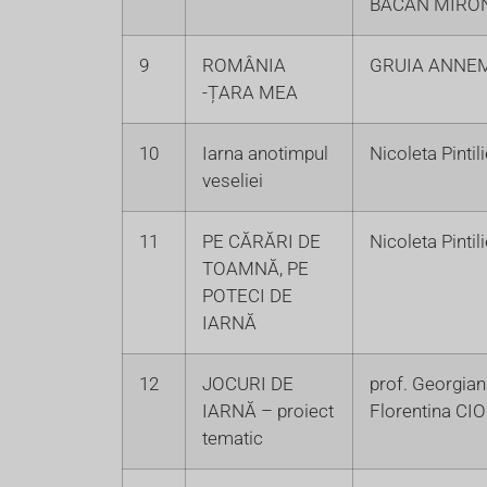
BACAN MIRO
9
ROMÂNIA
GRUIA ANNE
-ȚARA MEA
10
Iarna anotimpul
Nicoleta Pintil
veseliei
11
PE CĂRĂRI DE
Nicoleta Pintil
TOAMNĂ, PE
POTECI DE
IARNĂ
12
JOCURI DE
prof. Georgian
IARNĂ – proiect
Florentina CIO
tematic