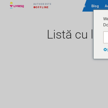
AUTHOR ESTE
Comunitate
Blog
A
OFFLINE
We
Do
Listă cu lec