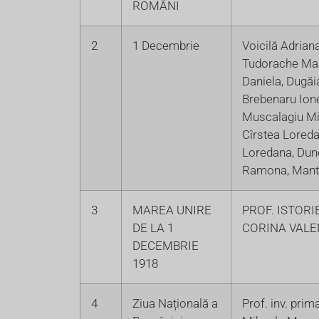
ROMÂNI
2
1 Decembrie
Voicilă Adriana
Tudorache Mar
Daniela, Dugăi
Brebenaru Ione
Muscalagiu Mi
Cîrstea Lored
Loredana, Dun
Ramona, Mante
3
MAREA UNIRE
PROF. ISTORI
DE LA 1
CORINA VALE
DECEMBRIE
1918
4
Ziua Națională a
Prof. inv. pri