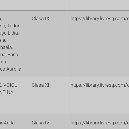
,
Clasa IX
https://library.livresq.co
ia, Tudor
așu Lidia,
la,
haela,
ana, Pană
oiu
a Aurelia
E: VOICU
Clasa XII
https://library.livresq.co
NTINA
mar Anda
Clasa IV
https://library.livresq.co