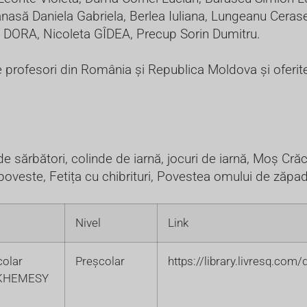
să Daniela Gabriela, Berlea Iuliana, Lungeanu Cerase
A, Nicoleta GÎDEA, Precup Sorin Dumitru.
re profesori din România și Republica Moldova și oferit
 de sărbători, colinde de iarnă, jocuri de iarnă, Moș C
e poveste, Fetița cu chibrituri, Povestea omului de zăpa
Nivel
Link
colar
Preșcolar
https://library.livresq.co
-KHEMESY