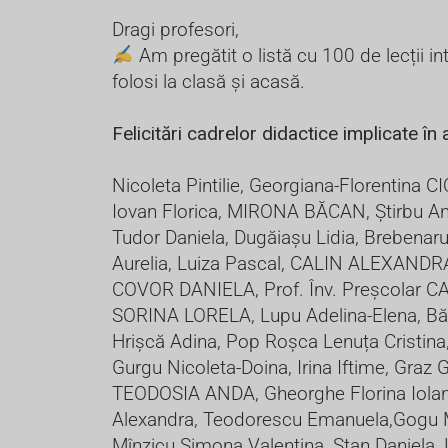
Dragi profesori,
Am pregătit o listă cu 100 de lecții 
folosi la clasă și acasă.
Felicitări cadrelor didactice implicate în 
Nicoleta Pintilie, Georgiana-Florentina
Iovan Florica, MIRONA BĂCAN, Știrbu Ana
Tudor Daniela, Dugăiașu Lidia, Brebena
Aurelia, Luiza Pascal, CALIN ALEXAND
COVOR DANIELA, Prof. Înv. Preșcolar C
SORINA LORELA, Lupu Adelina-Elena, Bădu
Hrișcă Adina, Pop Roșca Lenuța Cristina
Gurgu Nicoleta-Doina, Irina Iftime, Graz 
TEODOSIA ANDA, Gheorghe Florina Ioland
Alexandra, Teodorescu Emanuela,Gogu Mi
Mînzicu Simona Valentina, Stan Daniela,