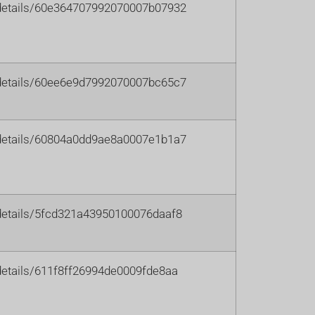
m/details/60e364707992070007b07932
m/details/60ee6e9d7992070007bc65c7
m/details/60804a0dd9ae8a0007e1b1a7
m/details/5fcd321a43950100076daaf8
m/details/611f8ff26994de0009fde8aa