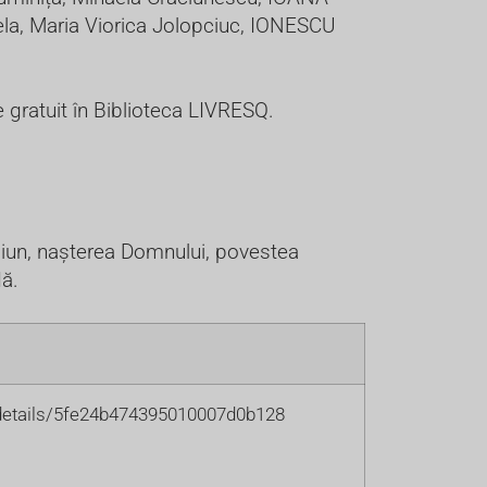
la, Maria Viorica Jolopciuc, IONESCU
e gratuit în Biblioteca LIVRESQ.
răciun, nașterea Domnului, povestea
dă.
m/details/5fe24b474395010007d0b128