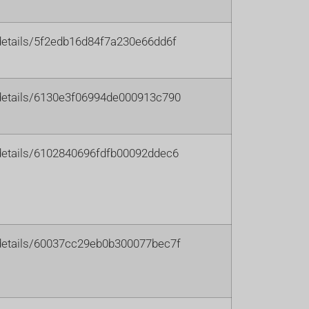
m/details/5f2edb16d84f7a230e66dd6f
m/details/6130e3f06994de000913c790
m/details/6102840696fdfb00092ddec6
m/details/60037cc29eb0b300077bec7f