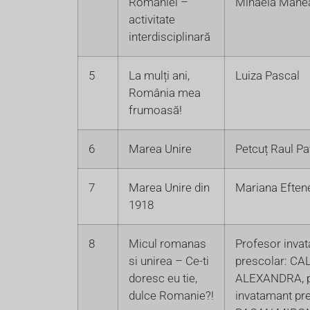
României –
Mihaela Mane
activitate
interdisciplinară
5
La mulți ani,
Luiza Pascal
România mea
frumoasă!
6
Marea Unire
Petcuț Raul Pa
7
Marea Unire din
Mariana Eften
1918
8
Micul romanas
Profesor inva
si unirea – Ce-ti
prescolar: CA
doresc eu tie,
ALEXANDRA, p
dulce Romanie?!
invatamant pre