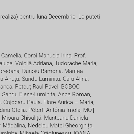
realiza) pentru luna Decembrie. Le puteți
Camelia, Coroi Manuela Irina, Prof.
uca, Voicilă Adriana, Tudorache Maria,
ă Loredana, Dunoiu Ramona, Mantea
nuța, Sandu Luminita, Cara Alina,
anea, Petcuț Raul Pavel, BOBOC
ó, Sandu Elena-Luminita, Anca Roman,
 Cojocaru Paula, Flore Aurica – Maria,
Adina Ofelia, Péterfi Antónia Imola, MOȚ
 Mioara Chisăliță, Munteanu Daniela
 Mădălina, Nedelcu Matei Gheorghița,
Luminița, Mihaela Crăciunescu, IOANA