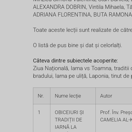
ALEXANDRA DOBRIN, Vintila Mihaela, Tăna
ADRIANA FLORENTINA, BUTA RAMONA DOR
Toate aceste lecții sunt realizate de căt
O listă de pus bine și dat și celorlalți.
Câteva dintre subiectele acoperite:
Ziua Națională, Iarna vs Toamna, traditii
bradului, Iarna pe uliță, Laponia, tinut d
Nr.
Nume lecție
Autor
1
OBICEIURI ȘI
Prof. Înv. Preș
TRADIȚII DE
CAMELIA AL
IARNĂ LA