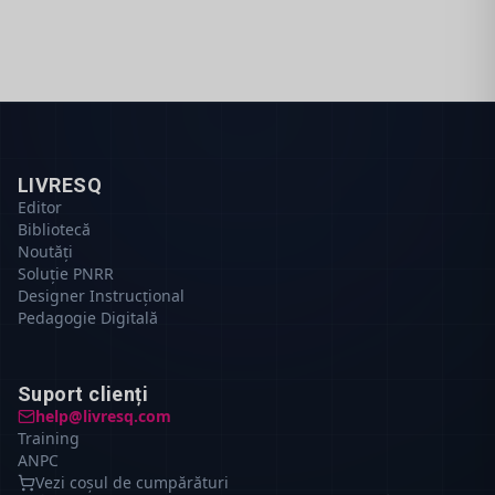
LIVRESQ
Editor
Bibliotecă
Noutăți
Soluție PNRR
Designer Instrucțional
Pedagogie Digitală
Suport clienți
help@livresq.com
Training
ANPC
Vezi coșul de cumpărături