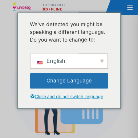
AUTHOR ESTE
OFFLINE
We've detected you might be
Curs – Bazele utilizării LIVRESQ – Grupa 14
speaking a different language.
Do you want to change to:
English
Change Language
Close and do not switch language