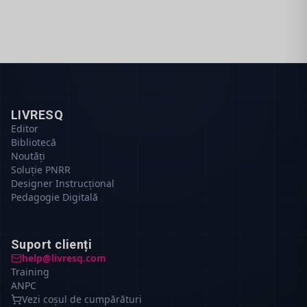
LIVRESQ
Editor
Bibliotecă
Noutăți
Soluție PNRR
Designer Instrucțional
Pedagogie Digitală
Suport clienți
help@livresq.com
Training
ANPC
Vezi coșul de cumpărături