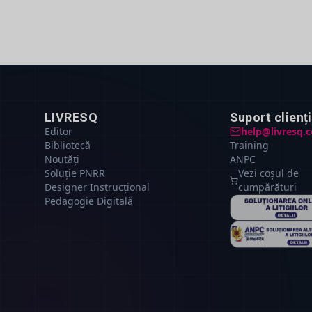
LIVRESQ
Suport clienți
Editor
help@livresq.
Bibliotecă
Training
Noutăți
ANPC
Soluție PNRR
Vezi coșul de
Designer Instrucțional
cumpărături
Pedagogie Digitală