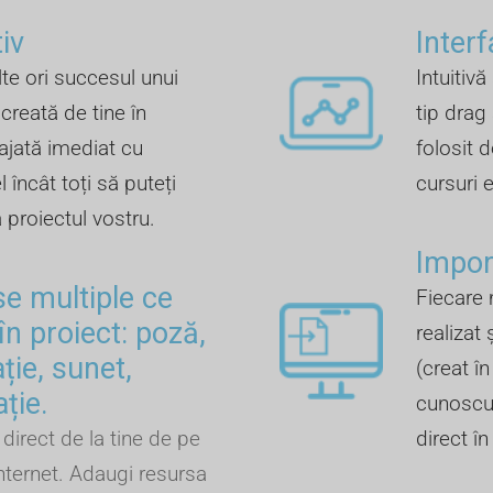
iv
Inter
te ori succesul unui
Intuitivă
creată de tine în
tip drag
ajată imediat cu
folosit d
 încât toți să puteți
cursuri 
a proiectul vostru.
Import
se multiple ce
Fiecare 
în proiect: poză,
realizat 
ție, sunet,
(creat î
ație.
cunoscut
direct de la tine de pe
direct î
nternet. Adaugi resursa