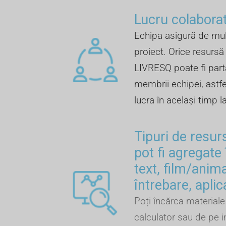
Lucru colaborat
Echipa asigură de mul
proiect. Orice resursă 
LIVRESQ poate fi part
membrii echipei, astfel
lucra în același timp l
Tipuri de resur
pot fi agregate 
text, film/anima
întrebare, aplic
Poți încărca materiale 
calculator sau de pe i