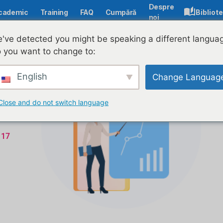
Despre
cademic
Training
FAQ
Cumpără
Bibliot
noi
've detected you might be speaking a different langua
 you want to change to:
English
Change Languag
Close and do not switch language
 17