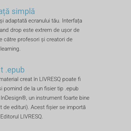
față simplă
 și adaptată ecranului tău. Interfața
 and drop este extrem de ușor de
e către profesori și creatori de
elearning.
 .epub ​
material creat în LIVRESQ poate fi
și pornind de la un fisier tip .epub
n InDesign®, un instrument foarte bine
 de edituri). Acest fișier se importă
n Editorul LIVRESQ.