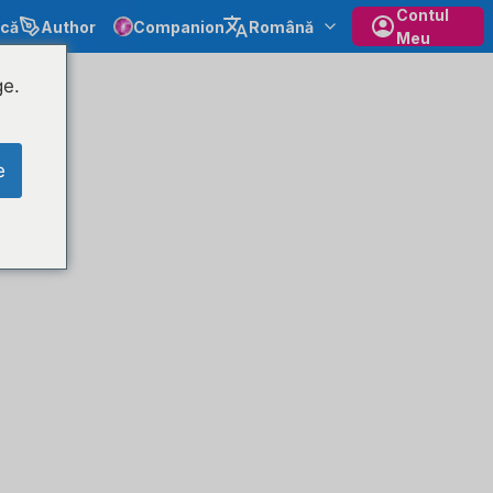
Contul
ecă
Author
Companion
Română
Meu
ge.
e