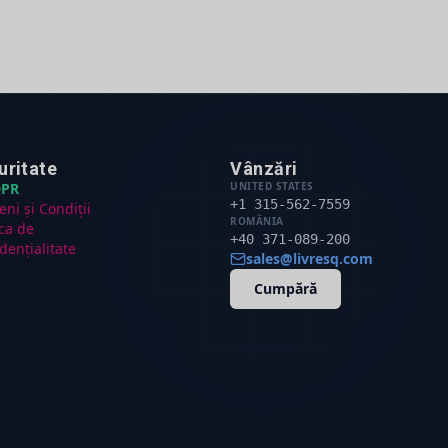
uritate
Vânzări
PR
UNITED STATES
+1 315-562-7559
ni și Condiții
ROMÂNIA
ica de
+40 371-089-200
dențialitate
sales@livresq.com
Cumpără