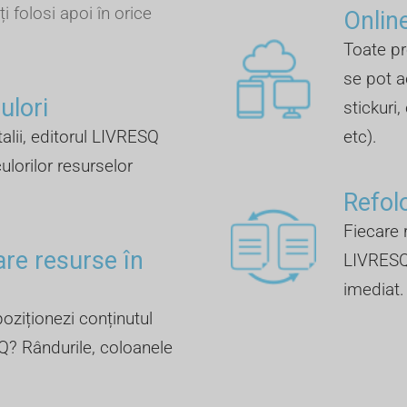
ți folosi apoi în orice
Online
Toate pr
se pot a
lori ​
stickuri,
talii, editorul LIVRESQ
etc).
ulorilor resurselor
Refol
Fiecare r
are resurse în
LIVRESQ 
imediat.
oziționezi conținutul
Q? Rândurile, coloanele