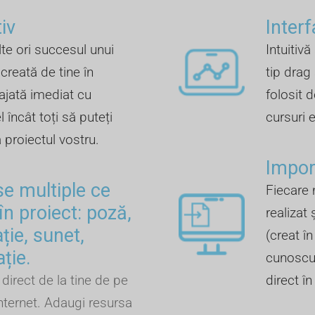
iv
Inter
te ori succesul unui
Intuitivă
creată de tine în
tip drag
ajată imediat cu
folosit d
 încât toți să puteți
cursuri 
a proiectul vostru.
Import
se multiple ce
Fiecare 
în proiect: poză,
realizat 
ție, sunet,
(creat î
ație.
cunoscut
direct de la tine de pe
direct î
nternet. Adaugi resursa