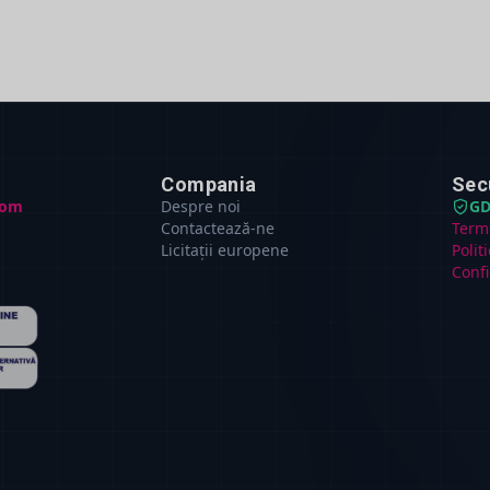
Compania
Sec
com
Despre noi
GD
Contactează-ne
Terme
Licitații europene
Polit
Confi