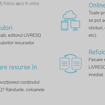
ți folosi apoi în orice
Online
Toate pr
se pot a
lori ​
stickuri,
talii, editorul LIVRESQ
etc).
ulorilor resurselor
Refol
Fiecare r
are resurse în
LIVRESQ 
imediat.
oziționezi conținutul
Q? Rândurile, coloanele