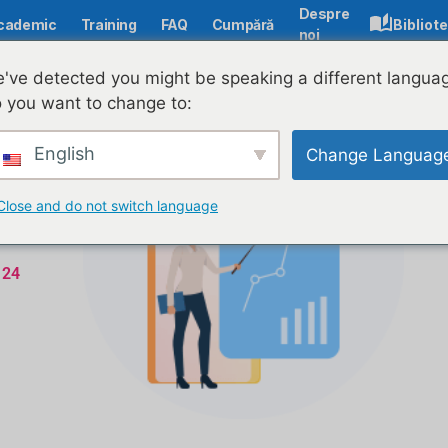
Despre
cademic
Training
FAQ
Cumpără
Bibliot
noi
've detected you might be speaking a different langua
 you want to change to:
English
Change Languag
Close and do not switch language
 24