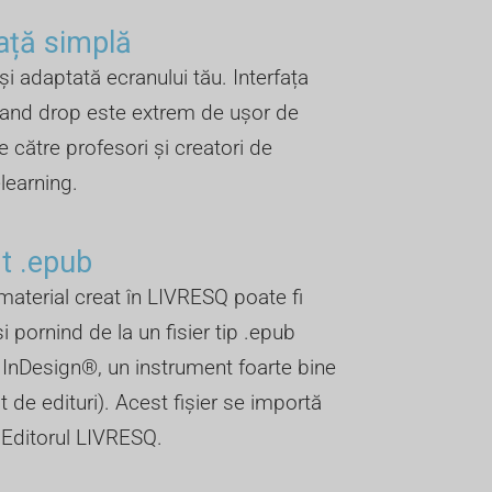
față simplă
 și adaptată ecranului tău. Interfața
 and drop este extrem de ușor de
e către profesori și creatori de
elearning.
 .epub ​
material creat în LIVRESQ poate fi
și pornind de la un fisier tip .epub
n InDesign®, un instrument foarte bine
 de edituri). Acest fișier se importă
n Editorul LIVRESQ.