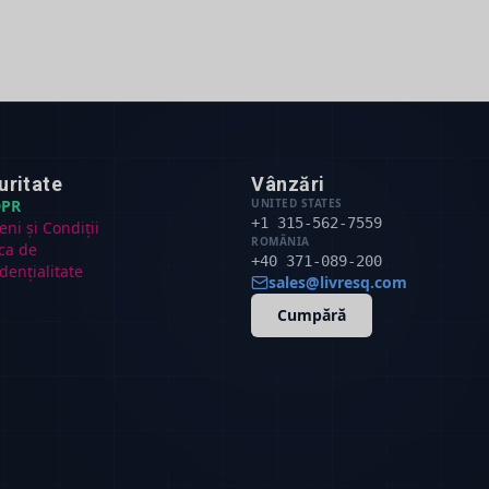
uritate
Vânzări
PR
UNITED STATES
+1 315-562-7559
ni și Condiții
ROMÂNIA
ica de
+40 371-089-200
dențialitate
sales@livresq.com
Cumpără