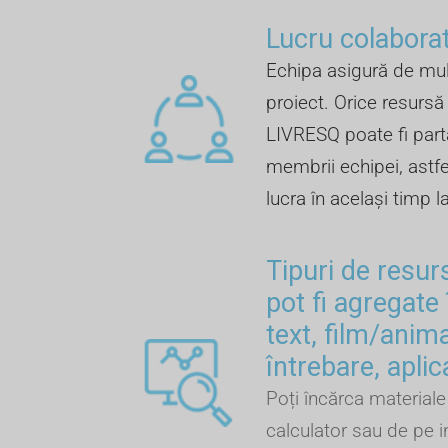
Lucru colaborat
Echipa asigură de mul
proiect. Orice resursă 
LIVRESQ poate fi part
membrii echipei, astfel
lucra în același timp l
Tipuri de resur
pot fi agregate 
text, film/anima
întrebare, aplic
Poți încărca materiale 
calculator sau de pe i