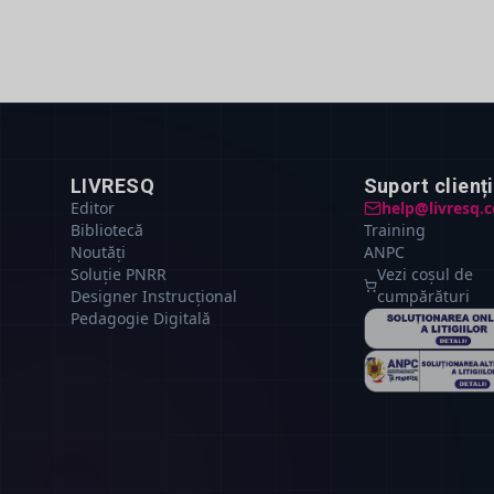
LIVRESQ
Suport clienți
Editor
help@livresq.
Bibliotecă
Training
Noutăți
ANPC
Soluție PNRR
Vezi coșul de
Designer Instrucțional
cumpărături
Pedagogie Digitală