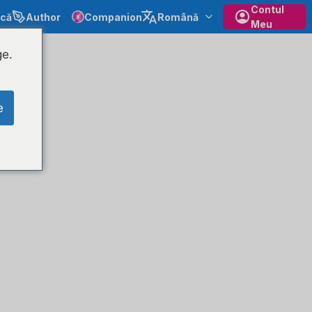
Contul
ecă
Author
Companion
Română
Meu
ge.
e