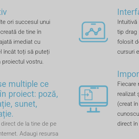
iv
Inter
te ori succesul unui
Intuitivă
creată de tine în
tip drag
ajată imediat cu
folosit d
 încât toți să puteți
cursuri 
a proiectul vostru.
Import
se multiple ce
Fiecare 
în proiect: poză,
realizat 
ție, sunet,
(creat î
ație.
cunoscut
direct de la tine de pe
direct î
nternet. Adaugi resursa