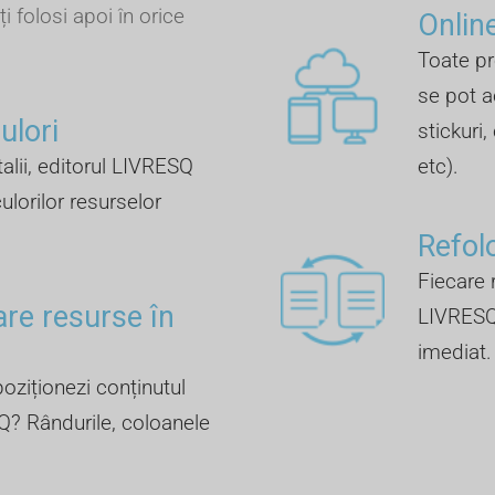
ți folosi apoi în orice
Online
Toate pr
se pot a
lori ​
stickuri,
talii, editorul LIVRESQ
etc).
ulorilor resurselor
Refol
Fiecare r
are resurse în
LIVRESQ 
imediat.
oziționezi conținutul
Q? Rândurile, coloanele