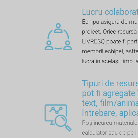
Lucru colaborat
Echipa asigură de mul
proiect. Orice resursă 
LIVRESQ poate fi part
membrii echipei, astfel
lucra în același timp l
Tipuri de resur
pot fi agregate 
text, film/anima
întrebare, aplic
Poți încărca materiale 
calculator sau de pe i