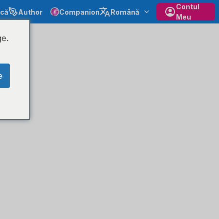
Contul
ecă
Author
Companion
Română
Meu
ge.
e