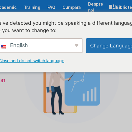
Despre
cademic
Training
FAQ
Cumpără
Bibliot
noi
've detected you might be speaking a different langua
 you want to change to:
English
Change Languag
Close and do not switch language
 31