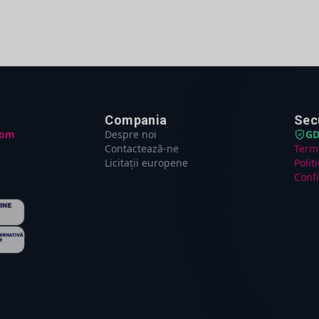
Compania
Sec
com
Despre noi
GD
Contactează-ne
Terme
Licitații europene
Polit
Confi