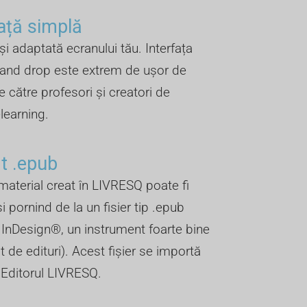
față simplă
 și adaptată ecranului tău. Interfața
 and drop este extrem de ușor de
e către profesori și creatori de
elearning.
 .epub ​
material creat în LIVRESQ poate fi
și pornind de la un fisier tip .epub
n InDesign®, un instrument foarte bine
 de edituri). Acest fișier se importă
n Editorul LIVRESQ.