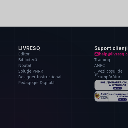
LIVRESQ
Suport clienți
Editor
help@livresq.
Bibliotecă
Training
Noutăți
ANPC
Soluție PNRR
Vezi coșul de
Designer Instrucțional
cumpărături
Pedagogie Digitală