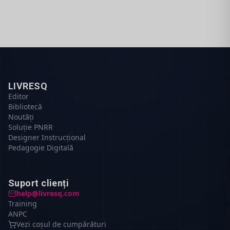
LIVRESQ
Editor
Bibliotecă
Noutăți
Soluție PNRR
Designer Instrucțional
Pedagogie Digitală
Suport clienți
help@livresq.com
Training
ANPC
Vezi coșul de cumpărături