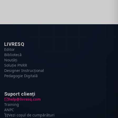
LIVRESQ
Editor
Bibliotecă
Noutăți
Soluție PNRR
Designer Instrucțional
Pedagogie Digitală
Suport clienți
help@livresq.com
Training
ANPC
Vezi coșul de cumpărături