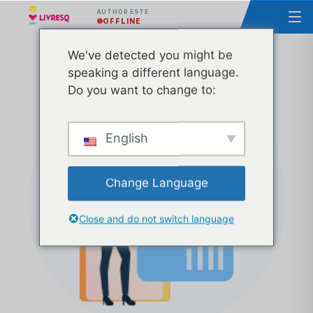
AUTHOR ESTE
OFFLINE
We've detected you might be
Curs – Bazele utilizării LIVRESQ – Grupa 48
speaking a different language.
Do you want to change to:
English
Change Language
Close and do not switch language