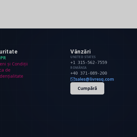
uritate
Vânzări
PR
UNITED STATES
+1 315-562-7559
ni și Condiții
ROMÂNIA
ica de
+40 371-089-200
dențialitate
sales@livresq.com
Cumpără