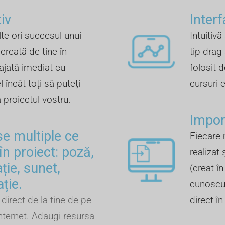
iv
Inter
te ori succesul unui
Intuitivă
creată de tine în
tip drag
ajată imediat cu
folosit d
 încât toți să puteți
cursuri 
a proiectul vostru.
Import
se multiple ce
Fiecare 
în proiect: poză,
realizat 
ție, sunet,
(creat î
ație.
cunoscut
direct de la tine de pe
direct î
nternet. Adaugi resursa