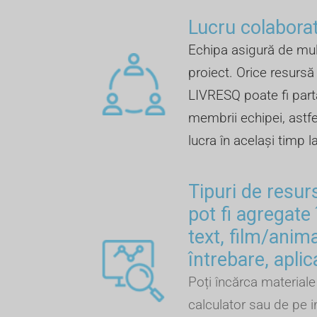
Lucru colaborat
Echipa asigură de mul
proiect. Orice resursă 
LIVRESQ poate fi part
membrii echipei, astfel
lucra în același timp l
Tipuri de resur
pot fi agregate 
text, film/anima
întrebare, aplic
Poți încărca materiale 
calculator sau de pe i