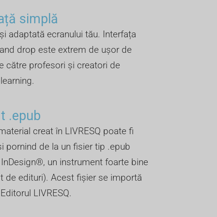
față simplă
 și adaptată ecranului tău. Interfața
 and drop este extrem de ușor de
e către profesori și creatori de
elearning.
 .epub ​
material creat în LIVRESQ poate fi
și pornind de la un fisier tip .epub
n InDesign®, un instrument foarte bine
 de edituri). Acest fișier se importă
n Editorul LIVRESQ.