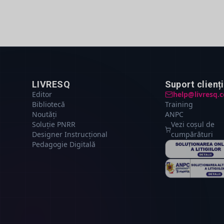
LIVRESQ
Suport clienți
Editor
help@livresq.
Bibliotecă
Training
Noutăți
ANPC
Soluție PNRR
Vezi coșul de
Designer Instrucțional
cumpărături
Pedagogie Digitală