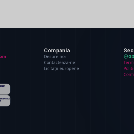
Compania
Sec
com
Despre noi
GD
Contactează-ne
Terme
Licitații europene
Polit
Confi