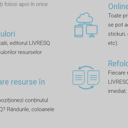
ți folosi apoi în orice
Online
Toate pr
se pot a
lori ​
stickuri,
talii, editorul LIVRESQ
etc).
ulorilor resurselor
Refol
Fiecare r
are resurse în
LIVRESQ 
imediat.
oziționezi conținutul
Q? Rândurile, coloanele