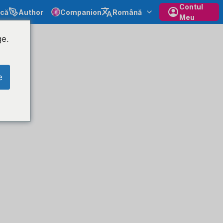
Contul
ecă
Author
Companion
Română
Meu
ge.
e