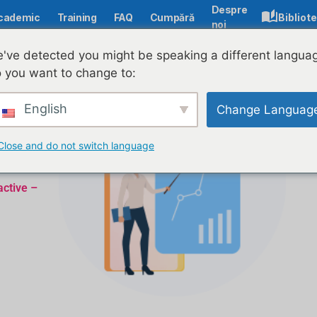
Despre
cademic
Training
FAQ
Cumpără
Bibliot
noi
've detected you might be speaking a different langua
 you want to change to:
English
Change Languag
Close and do not switch language
active –