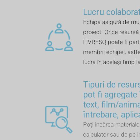
Lucru colaborat
Echipa asigură de mul
proiect. Orice resursă 
LIVRESQ poate fi part
membrii echipei, astfel
lucra în același timp l
Tipuri de resur
pot fi agregate 
text, film/anima
întrebare, aplic
Poți încărca materiale 
calculator sau de pe i