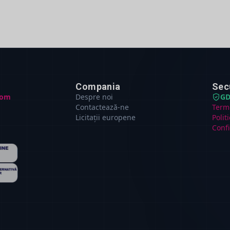
Compania
Sec
com
Despre noi
GD
Contactează-ne
Terme
Licitații europene
Polit
Confi