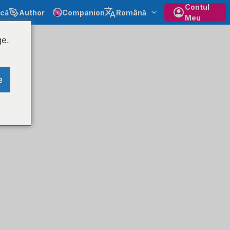
Contul
ecă
Author
Companion
Română
Meu
ge.
e