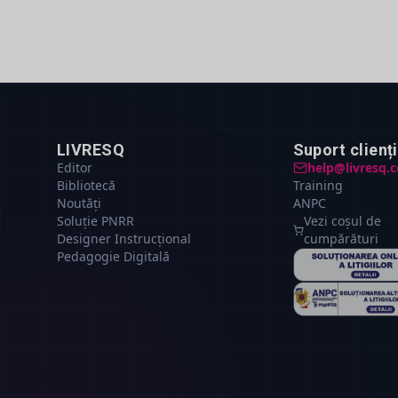
LIVRESQ
Suport clienți
Editor
help@livresq.
Bibliotecă
Training
Noutăți
ANPC
Soluție PNRR
Vezi coșul de
Designer Instrucțional
cumpărături
Pedagogie Digitală