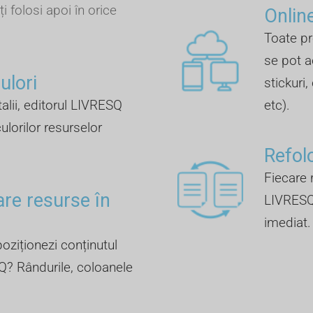
ți folosi apoi în orice
Online
Toate pr
se pot a
lori ​
stickuri,
talii, editorul LIVRESQ
etc).
ulorilor resurselor
Refol
Fiecare r
are resurse în
LIVRESQ 
imediat.
oziționezi conținutul
Q? Rândurile, coloanele