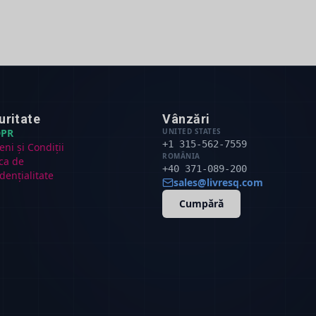
uritate
Vânzări
PR
UNITED STATES
+1 315-562-7559
ni și Condiții
ROMÂNIA
ica de
+40 371-089-200
dențialitate
sales@livresq.com
Cumpără