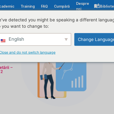
Despre
cademic
Training
FAQ
Cumpără
Bibliot
noi
've detected you might be speaking a different langua
 you want to change to:
English
Change Languag
Close and do not switch language
etării –
 2