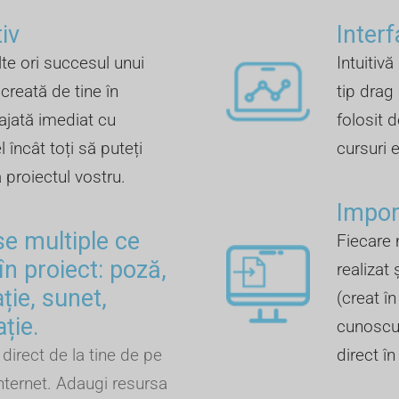
iv
Inter
te ori succesul unui
Intuitivă
creată de tine în
tip drag
ajată imediat cu
folosit d
 încât toți să puteți
cursuri 
a proiectul vostru.
Import
se multiple ce
Fiecare 
în proiect: poză,
realizat 
ție, sunet,
(creat î
ație.
cunoscut
direct de la tine de pe
direct î
nternet. Adaugi resursa