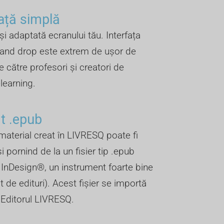
față simplă
 și adaptată ecranului tău. Interfața
 and drop este extrem de ușor de
e către profesori și creatori de
elearning.
 .epub ​
material creat în LIVRESQ poate fi
și pornind de la un fisier tip .epub
n InDesign®, un instrument foarte bine
 de edituri). Acest fișier se importă
n Editorul LIVRESQ.