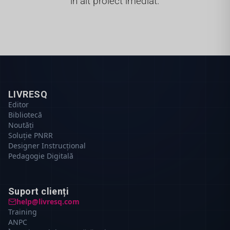
în alt proiect imediat.
LIVRESQ
Editor
Bibliotecă
Noutăți
Soluție PNRR
Designer Instrucțional
Pedagogie Digitală
Suport clienți
help@livresq.com
Training
ANPC