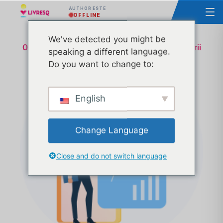
AUTHOR ESTE
OFFLINE
We've detected you might be
Omologare lecție Ministerul Educatiei și Cercetării
speaking a different language.
– Suport Tehnic & Administrativ – Transa 4
Do you want to change to:
English
Change Language
Close and do not switch language