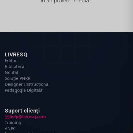
în alt proiect imediat.
LIVRESQ
Editor
Bibliotecă
Noutăți
Soluție PNRR
Designer Instrucțional
Pedagogie Digitală
Suport clienți
help@livresq.com
Training
ANPC