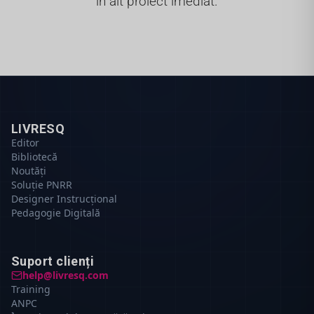
în alt proiect imediat.
LIVRESQ
Editor
Bibliotecă
Noutăți
Soluție PNRR
Designer Instrucțional
Pedagogie Digitală
Suport clienți
help@livresq.com
Training
ANPC