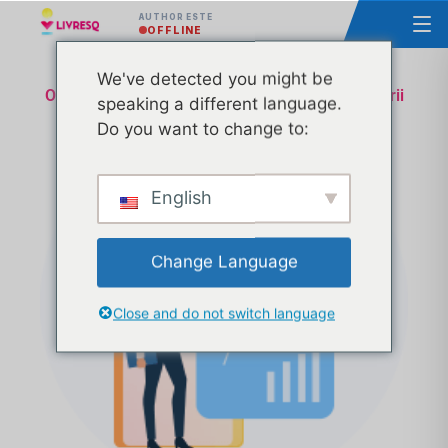
AUTHOR ESTE
OFFLINE
We've detected you might be
Omologare lecție Ministerul Educatiei și Cercetării
speaking a different language.
– Suport Tehnic & Administrativ – Transa 9
Do you want to change to:
English
Change Language
Close and do not switch language