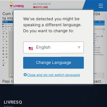
AUTHOR ESTE
OFFLINE
Cum te transformi într-un asistent virtual pentru lecția
ta interactivă?
We've detected you might be
speaking a different language.
Do you want to change to:
English
Change Language
Close and do not switch language
Pași rapizi pentru a avea o lecție interactivă cu impact.
LIVRESQ
Editor