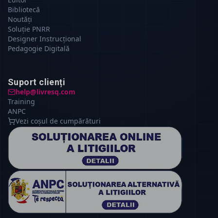
Bibliotecă
Noutăți
Soluție PNRR
Designer Instrucțional
Pedagogie Digitală
Suport clienți
help@livresq.com
Training
ANPC
Vezi coșul de cumpărături