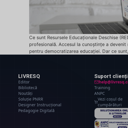
Ce sunt Resursele Educaționale Deschise (RED)
profesională. Accesul la cunoștințe a devenit
pentru democratizarea educației. Dar ce sunt,
LIVRESQ
Suport clienți
Editor
help@livresq.
Bibliotecă
Training
Noutăți
ANPC
Soluție PNRR
Vezi coșul de
Designer Instrucțional
cumpărături
Pedagogie Digitală