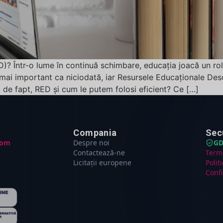
? Într-o lume în continuă schimbare, educația joacă un rol 
 mai important ca niciodată, iar Resursele Educaționale Des
 de fapt, RED și cum le putem folosi eficient? Ce […]
Compania
Sec
com
Despre noi
GD
Contactează-ne
Terme
Licitații europene
Polit
Confi