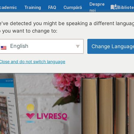
Despre
cademic
Training
FAQ
Cumpără
Bibliot
noi
ED) și utilizarea lor eficientă
've detected you might be speaking a different langua
 you want to change to:
English
Change Languag
Close and do not switch language