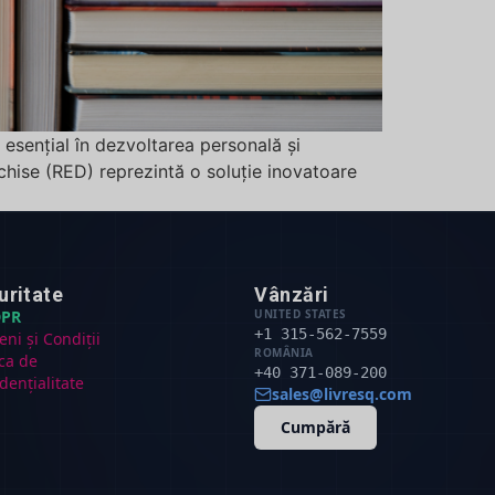
esențial în dezvoltarea personală și
chise (RED) reprezintă o soluție inovatoare
uritate
Vânzări
PR
UNITED STATES
+1 315-562-7559
ni și Condiții
ROMÂNIA
ica de
+40 371-089-200
dențialitate
sales@livresq.com
Cumpără