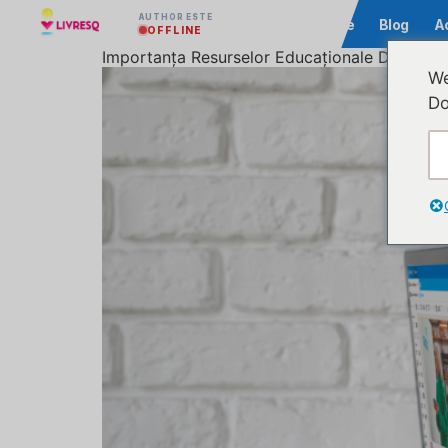
AUTHOR ESTE
Comunitate
Blog
A
OFFLINE
Importanța Resurselor Educaționale Deschise (R
We
Do