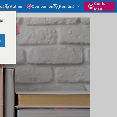
Contul
ecă
Author
Companion
Română
Meu
ge.
e