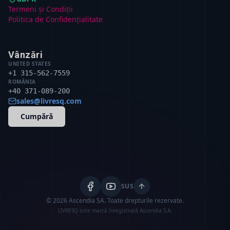
Termeni și Condiții
Politica de Confidențialitate
Vânzări
UNITED STATES
+1 315-562-7559
ROMÂNIA
+40 371-089-200
sales@livresq.com
Cumpără
SUS
© 2026 Ascendia SA.
Toate drepturile rezervate.
LIVRESQ este marcă înregistrată Ascendia S.A.