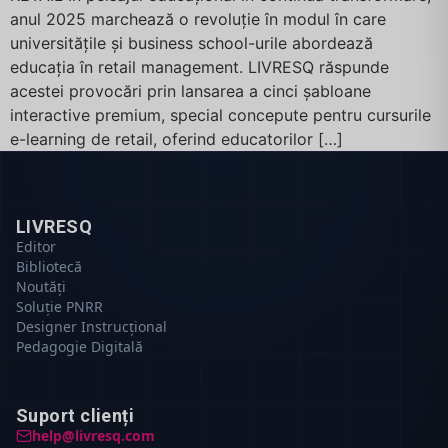
anul 2025 marchează o revoluție în modul în care
universitățile și business school-urile abordează
educația în retail management. LIVRESQ răspunde
acestei provocări prin lansarea a cinci șabloane
interactive premium, special concepute pentru cursurile
e-learning de retail, oferind educatorilor […]
LIVRESQ
Editor
Bibliotecă
Noutăți
Soluție PNRR
Designer Instrucțional
Pedagogie Digitală
Suport clienți
help@livresq.com