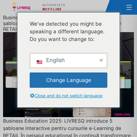
AUTHOR ESTE
OFFLINE
Business Education 2025: LIVRESQ introduce 5
șabloane interactive pentru cursurile e-Learning de
We've detected you might be
RETAIL
speaking a different language.
Do you want to change to:
English
Change Language
Close and do not switch language
Business Education 2025: LIVRESQ introduce 5
șabloane interactive pentru cursurile e-Learning de
RETAIL În peisajul educațional în continuă transformare,