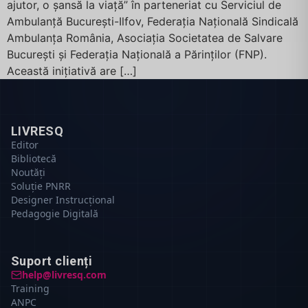
ajutor, o șansă la viață” în parteneriat cu Serviciul de
Ambulanță București-Ilfov, Federația Națională Sindicală
Ambulanța România, Asociația Societatea de Salvare
București și Federația Națională a Părinților (FNP).
Această inițiativă are […]
LIVRESQ
Editor
Bibliotecă
Noutăți
Soluție PNRR
Designer Instrucțional
Pedagogie Digitală
Suport clienți
help@livresq.com
Training
ANPC