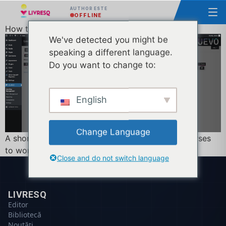
AUTHOR ESTE
OFFLINE
How to Upload Courses Into WordPress?
We've detected you might be
speaking a different language.
Do you want to change to:
English
Change Language
A short tutorial. Easy way to get your traning courses
to work with Wordpress.
Close and do not switch language
LIVRESQ
Editor
Bibliotecă
Noutăți