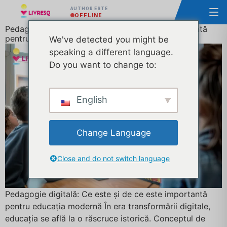
AUTHOR ESTE
OFFLINE
Pedagogie digitală: Ce este și de ce este importantă
pentru educația modernă
We've detected you might be
speaking a different language.
Do you want to change to:
English
Change Language
Close and do not switch language
Pedagogie digitală: Ce este și de ce este importantă
pentru educația modernă În era transformării digitale,
educația se află la o răscruce istorică. Conceptul de