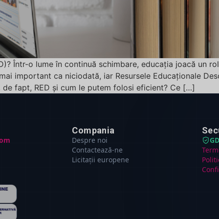
? Într-o lume în continuă schimbare, educația joacă un rol 
 mai important ca niciodată, iar Resursele Educaționale Des
 de fapt, RED și cum le putem folosi eficient? Ce […]
Compania
Sec
com
Despre noi
GD
Contactează-ne
Terme
Licitații europene
Polit
Confi