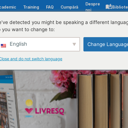
Despre
cademic
Training
FAQ
Cumpără
Bibliot
noi
ED) și utilizarea lor eficientă
've detected you might be speaking a different langua
 you want to change to:
English
Change Languag
Close and do not switch language