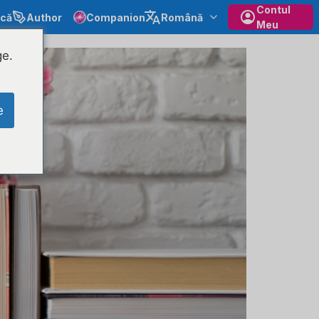
Contul
ecă
Author
Companion
Română
Meu
ge.
e