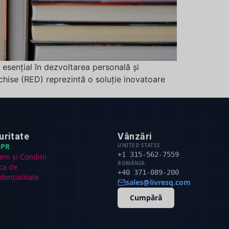
esențial în dezvoltarea personală și
chise (RED) reprezintă o soluție inovatoare
uritate
Vânzări
PR
UNITED STATES
+1 315-562-7559
ni și Condiții
ROMÂNIA
ica de
+40 371-089-200
dențialitate
sales@livresq.com
Cumpără