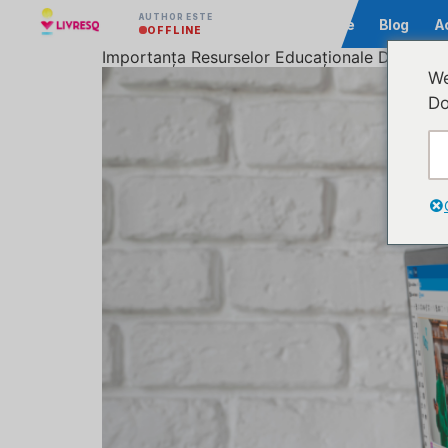
AUTHOR ESTE
Comunitate
Blog
A
OFFLINE
Importanța Resurselor Educaționale Deschise (R
We
Do