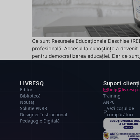
Ce sunt Resursele Educaționale Deschise (RED)
profesională. Accesul la cunoștințe a devenit
pentru democratizarea educației. Dar ce sunt,
LIVRESQ
Suport clienți
Editor
help@livresq.
Bibliotecă
Training
Noutăți
ANPC
Soluție PNRR
Vezi coșul de
Designer Instrucțional
cumpărături
Pedagogie Digitală