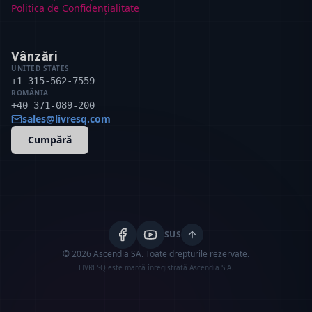
Politica de Confidențialitate
Vânzări
UNITED STATES
+1 315-562-7559
ROMÂNIA
+40 371-089-200
sales@livresq.com
Cumpără
SUS
© 2026 Ascendia SA.
Toate drepturile rezervate.
LIVRESQ este marcă înregistrată Ascendia S.A.