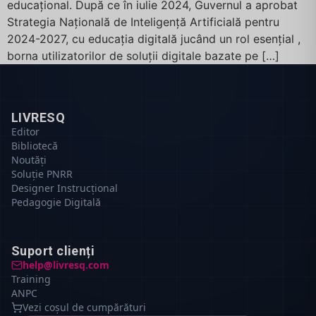
educațional. După ce în iulie 2024, Guvernul a aprobat
Strategia Națională de Inteligență Artificială pentru
2024-2027, cu educația digitală jucând un rol esențial ,
borna utilizatorilor de soluții digitale bazate pe […]
LIVRESQ
Editor
Bibliotecă
Noutăți
Soluție PNRR
Designer Instrucțional
Pedagogie Digitală
Suport clienți
help@livresq.com
Training
ANPC
Vezi coșul de cumpărături