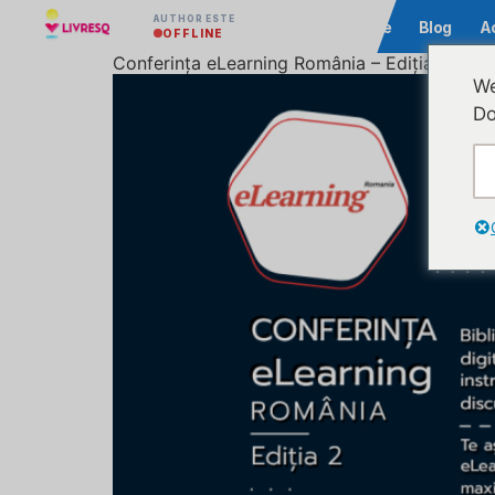
AUTHOR ESTE
Comunitate
Blog
A
OFFLINE
Conferința eLearning România – Ediția 2
We
Do