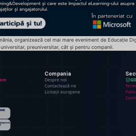
omânia, organizează cel mai mare eveniment de Educație Di
niversitar, preuniversitar, cât și pentru companii.
Compania
Sec
com
Despre noi
GD
Contactează-ne
Terme
Licitații europene
Polit
Confi