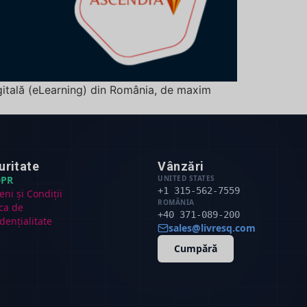
gitală (eLearning) din România, de maxim
uritate
Vânzări
PR
UNITED STATES
+1 315-562-7559
ni și Condiții
ROMÂNIA
ica de
+40 371-089-200
dențialitate
sales@livresq.com
Cumpără