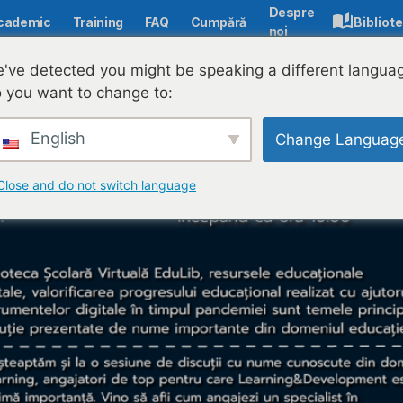
Despre
cademic
Training
FAQ
Cumpără
Bibliot
noi
've detected you might be speaking a different langua
 you want to change to:
English
Change Languag
Close and do not switch language