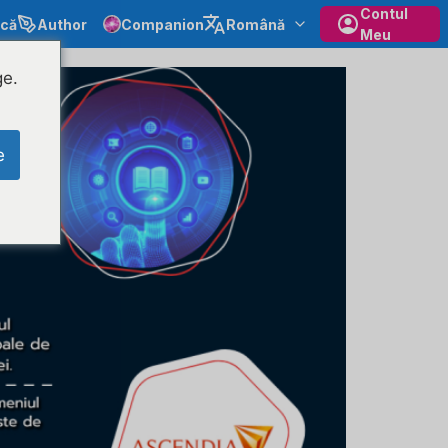
Contul
ecă
Author
Companion
Română
Meu
ge.
e