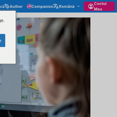
Contul
ecă
Author
Companion
Română
Meu
ge.
e