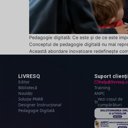
Pedagogie digitală: Ce este și de ce este impo
Conceptul de pedagogie digitală nu mai repre
Această abordare inovatoare redefinește com
LIVRESQ
Suport clienți
Editor
help@livresq.
Bibliotecă
Training
Noutăți
ANPC
Soluție PNRR
Vezi coșul de
Designer Instrucțional
cumpărături
Pedagogie Digitală