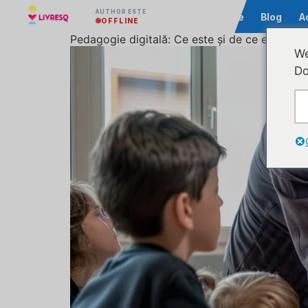
AUTHOR ESTE
Comunitate
Blog
A
OFFLINE
Pedagogie digitală: Ce este și de ce este im
We
Do