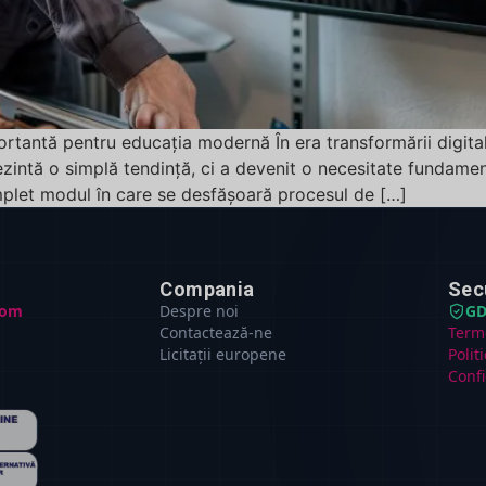
rtantă pentru educația modernă În era transformării digitale
zintă o simplă tendință, ci a devenit o necesitate fundame
plet modul în care se desfășoară procesul de […]
Compania
Sec
com
Despre noi
GD
Contactează-ne
Terme
Licitații europene
Polit
Confi