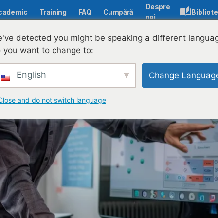
Despre
cademic
Training
FAQ
Cumpără
Bibliot
noi
portantă pentru educația modernă
've detected you might be speaking a different langua
 you want to change to:
English
Change Languag
Close and do not switch language