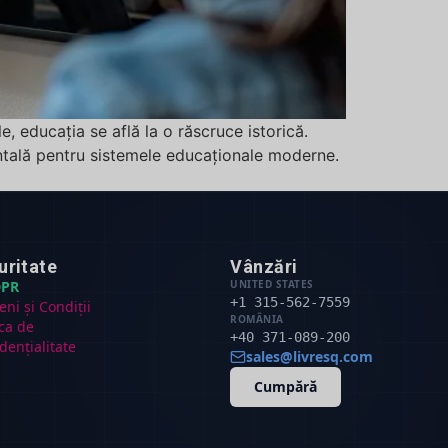
, educația se află la o răscruce istorică.
ntală pentru sistemele educaționale moderne.
uritate
Vânzări
PR
UNITED STATES
+1 315-562-7559
ni și Condiții
ROMÂNIA
ica de
+40 371-089-200
dențialitate
sales@livresq.com
Cumpără