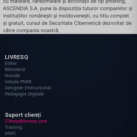
cu malware, ransomware și activității de tip phishing,
ASCENDIA S.A. pune la dispoziția tuturor companiilor și
instituțiilor românești și moldovenești, cu titlu complet
și gratuit, cursul de Securitate Cibernetică dezvoltat de
către compania noastră.
LIVRESQ
Editor
Bibliotecă
Noutăți
Soluție PNRR
Designer Instrucțional
Pedagogie Digitală
Suport clienți
help@livresq.com
Training
ANPC