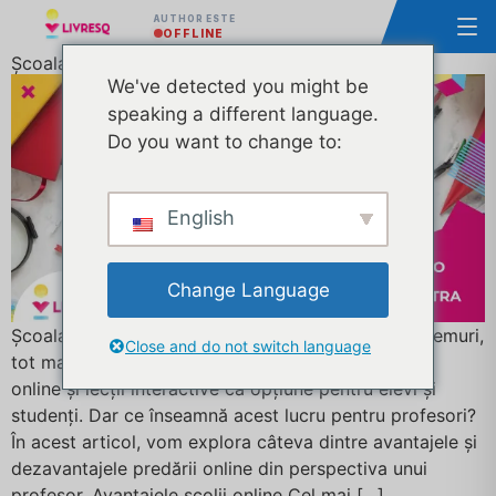
AUTHOR ESTE
OFFLINE
Școala online: avantaje și dezavantaje
We've detected you might be
speaking a different language.
Do you want to change to:
English
Change Language
Școala online: avantaje și dezavantaje În aceste vremuri,
Close and do not switch language
tot mai multe școli și cadre didactice oferă cursuri
online și lecții interactive ca opțiune pentru elevi și
studenți. Dar ce înseamnă acest lucru pentru profesori?
În acest articol, vom explora câteva dintre avantajele și
dezavantajele predării online din perspectiva unui
profesor. Avantajele școlii online Cel mai […]