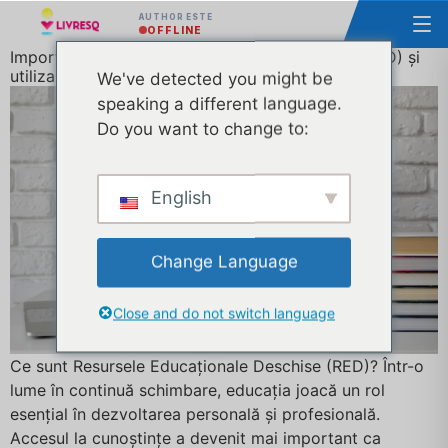
AUTHOR ESTE
OFFLINE
Importanța Resurselor Educaționale Deschise (RED) și
utilizarea lor eficientă
We've detected you might be
speaking a different language.
Do you want to change to:
English
Change Language
Close and do not switch language
Ce sunt Resursele Educaționale Deschise (RED)? Într-o
lume în continuă schimbare, educația joacă un rol
esențial în dezvoltarea personală și profesională.
Accesul la cunoștințe a devenit mai important ca