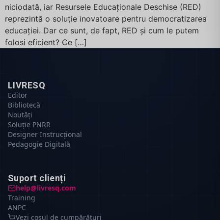
niciodată, iar Resursele Educaționale Deschise (RED)
reprezintă o soluție inovatoare pentru democratizarea
educației. Dar ce sunt, de fapt, RED și cum le putem
folosi eficient? Ce […]
LIVRESQ
Editor
Bibliotecă
Noutăți
Soluție PNRR
Designer Instrucțional
Pedagogie Digitală
Suport clienți
help@livresq.com
Training
ANPC
Vezi coșul de cumpărături