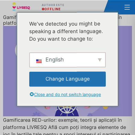
AUTHOR ESTE
OFFLINE
Gamificarea RED-urilor: exemple, teorii și aplicații în
platforma LIVRESQ
We've detected you might be
speaking a different language.
Do you want to change to:
English
Change Language
Close and do not switch language
Gamificarea RED-urilor: exemple, teorii și aplicații în
platforma LIVRESQ Află cum poți integra elemente de
joc în lecțiile tale pentru a spori interesul și participarea