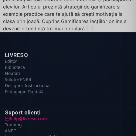
elevilor. Articolul prezintă strategii de gamificare și
exemple practice care te ajută să crești motivația la
clasă prin joacă. Cuprins Gamificarea lecțiilor online a
devenit o tendință tot mai populară […]
LIVRESQ
Editor
Bibliotecă
Noutăți
Soluție PNRR
Designer Instrucțional
Pedagogie Digitală
Suport clienți
help@livresq.com
Training
ANPC