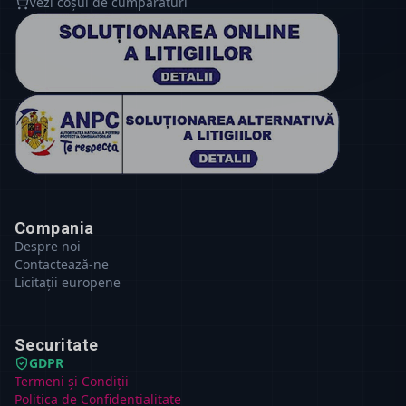
Vezi coșul de cumpărături
Compania
Despre noi
Contactează-ne
Licitații europene
Securitate
GDPR
Termeni și Condiții
Politica de Confidențialitate