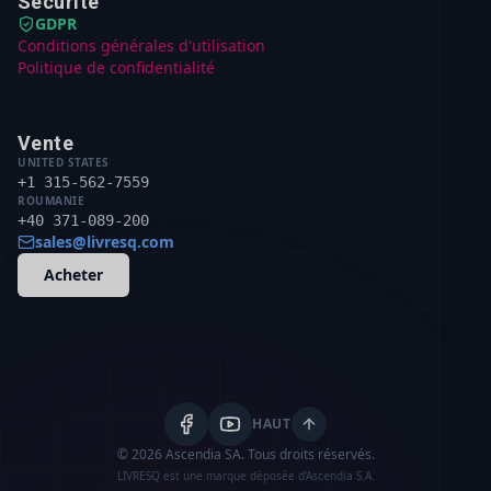
Sécurité
GDPR
Conditions générales d'utilisation
Politique de confidentialité
Vente
UNITED STATES
+1 315-562-7559
ROUMANIE
+40 371-089-200
sales@livresq.com
Acheter
HAUT
© 2026 Ascendia SA.
Tous droits réservés.
LIVRESQ est une marque déposée d’Ascendia S.A.