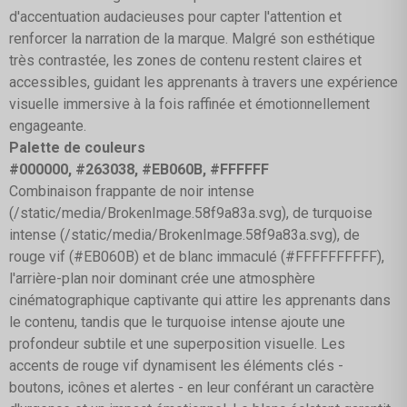
d'accentuation audacieuses pour capter l'attention et
renforcer la narration de la marque. Malgré son esthétique
très contrastée, les zones de contenu restent claires et
accessibles, guidant les apprenants à travers une expérience
visuelle immersive à la fois raffinée et émotionnellement
engageante.
Palette de couleurs
#000000, #263038, #EB060B, #FFFFFF
Combinaison frappante de noir intense
(/static/media/BrokenImage.58f9a83a.svg), de turquoise
intense (/static/media/BrokenImage.58f9a83a.svg), de
rouge vif (#EB060B) et de blanc immaculé (#FFFFFFFFFF),
l'arrière-plan noir dominant crée une atmosphère
cinématographique captivante qui attire les apprenants dans
le contenu, tandis que le turquoise intense ajoute une
profondeur subtile et une superposition visuelle. Les
accents de rouge vif dynamisent les éléments clés -
boutons, icônes et alertes - en leur conférant un caractère