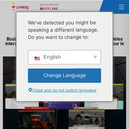
AUTHOR EST
OFFLINE
We've detected you might be
speaking a different language.
Do you want to change to:
Business Education 2025 : LIVRESQ présente 5 modèles
interactifs pour les cours d'apprentissage en ligne pour le
commerce de détail
English
Change Language
Close and do not switch language