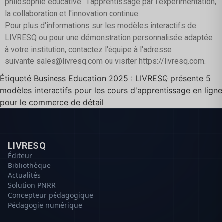
philosophie éducative : l'apprentissage par l'expérimentation,
la collaboration et l'innovation continue.
Pour plus d'informations sur les modèles interactifs de
LIVRESQ ou pour une démonstration personnalisée adaptée
à votre institution, contactez l'équipe à l'adresse
suivante
sales@livresq.com
ou visiter
https://livresq.com
.
Étiqueté
Business Education 2025 : LIVRESQ présente 5
modèles interactifs pour les cours d'apprentissage en ligne
pour le commerce de détail
LIVRESQ
Éditeur
Bibliothèque
Actualités
Solution PNRR
Concepteur pédagogique
Pédagogie numérique