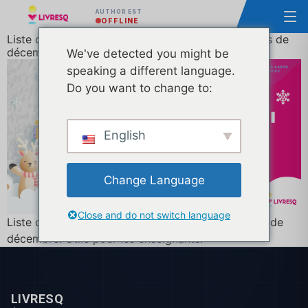
AUTHOR EST
OFFLINE
Liste des leçons interactives gratuites pour le mois de
décembre
We've detected you might be
speaking a different language.
Do you want to change to:
English
Change Language
Close and do not switch language
Liste de leçons interactives gratuites pour le mois de
décembre. Utile pour les enseignants.
LIVRESQ