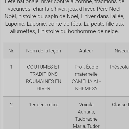
Fête nationale, hiver contre automne, traditions de
vacances, chants d'hiver, jeux d'hiver, Père Noël,
Noël, histoire du sapin de Noël, L'hiver dans l'allée,
Laponie, Laponie, conte de fées, La petite fille aux
allumettes, L'histoire du bonhomme de neige.
Nr.
Nom de la leçon
Auteur
Nivea
1
COUTUMES ET
Prof. École
Préscola
TRADITIONS
maternelle
ROUMAINES EN
CAMELIA AL-
HIVER
KHEMESY
2
1er décembre
Voicilă
Classe 
Adriana,
Tudorache
Maria, Tudor