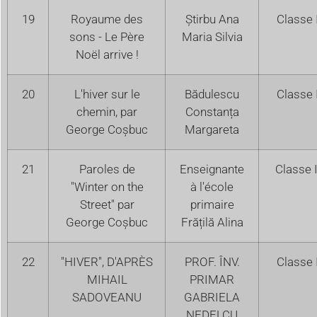
19
Royaume des
Știrbu Ana
Classe 
sons - Le Père
Maria Silvia
Noël arrive !
20
L'hiver sur le
Bădulescu
Classe 
chemin, par
Constanța
George Coșbuc
Margareta
21
Paroles de
Enseignante
Classe I
"Winter on the
à l'école
Street" par
primaire
George Coșbuc
Frățilă Alina
22
"HIVER", D'APRÈS
PROF. ÎNV.
Classe 
MIHAIL
PRIMAR
SADOVEANU
GABRIELA
NEDELCU