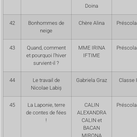
Doina
42
Bonhommes de
Chère Alina
Préscola
neige
43
Quand, comment
MME IRINA
Préscola
et pourquoi l'hiver
IFTIME
survient-il ?
44
Le travail de
Gabriela Graz
Classe 
Nicolae Labiș
45
La Laponie, terre
CALIN
Préscola
de contes de fées
ALEXANDRA
!
CALIN et
BACAN
MIRONA