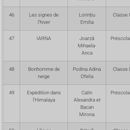
46
Les signes de
Lorințiu
Classe I
l'hiver
Emilia
47
IARNA
Joarză
Préscola
Mihaela-
Anca
48
Bonhomme de
Podina Adina
Classe I
neige
Ofelia
49
Expédition dans
Calin
Préscola
l'Himalaya
Alexandra et
Bacan
Mirona