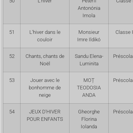
50
L'hiver
Péterfi
Classe 
Antonónia
Imola
51
L'hiver dans le
Monsieur
Classe 
couloir
Imre Ildikó
52
Chants, chants de
Sandu Elena-
Préscola
Noël
Luminita
53
Jouer avec le
MOȚ
Préscola
bonhomme de
TEODOSIA
neige
ANDA
54
JEUX D'HIVER
Gheorghe
Préscola
POUR ENFANTS
Florina
Iolanda