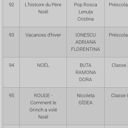
92
L'histoire du Père
Pop Rosca
Préscola
Noël
Lenuța
Cristina
93
Vacances d'hiver
IONESCU
Préscola
ADRIANA
FLORENTINA
94
NOËL
BUTA
Classe 
RAMONA
DORA
95
ROUGE -
Nicoleta
Classe 
Comment le
GÎDEA
Grinch a volé
Noël