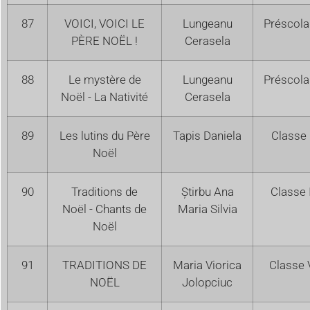
87
VOICI, VOICI LE
Lungeanu
Préscola
PÈRE NOËL !
Cerasela
88
Le mystère de
Lungeanu
Préscola
Noël - La Nativité
Cerasela
89
Les lutins du Père
Tapis Daniela
Classe 
Noël
90
Traditions de
Știrbu Ana
Classe 
Noël - Chants de
Maria Silvia
Noël
91
TRADITIONS DE
Maria Viorica
Classe 
NOËL
Jolopciuc