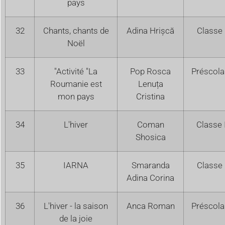
pays
32
Chants, chants de
Adina Hrișcă
Classe 
Noël
33
"Activité "La
Pop Rosca
Préscola
Roumanie est
Lenuța
mon pays
Cristina
34
L'hiver
Coman
Classe 
Shosica
35
IARNA
Smaranda
Classe 
Adina Corina
36
L'hiver - la saison
Anca Roman
Préscola
de la joie