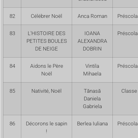
82
Célébrer Noël
Anca Roman
Préscola
83
L'HISTOIRE DES
IOANA
Préscola
PETITES BOULES
ALEXANDRA
DE NEIGE
DOBRIN
84
Aidons le Père
Vintila
Préscola
Noël
Mihaela
85
Nativité, Noël
Tănasă
Classe 
Daniela
Gabriela
86
Décorons le sapin
Berlea Iuliana
Préscola
!