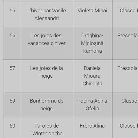
55
L'hiver par Vasile
Violeta Mihai
Classe I
Alecsandri
56
Les joies des
Drăghina-
Préscola
vacances d'hiver
Micloșină
Ramona
57
Les joies de la
Daniela
Préscola
neige
Mioara
Chisăliță
59
Bonhomme de
Podina Adina
Classe 
neige
Ofelia
60
Paroles de
Frère Alina
Classe I
"Winter on the