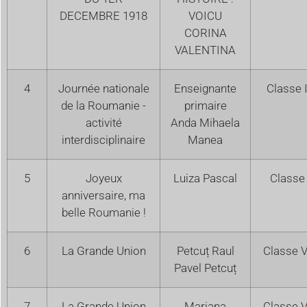
DECEMBRE 1918
VOICU
CORINA
VALENTINA
4
Journée nationale
Enseignante
Classe 
de la Roumanie -
primaire
activité
Anda Mihaela
interdisciplinaire
Manea
5
Joyeux
Luiza Pascal
Classe 
anniversaire, ma
belle Roumanie !
6
La Grande Union
Petcuț Raul
Classe V
Pavel Petcuț
7
La Grande Union
Mariana
Classe V