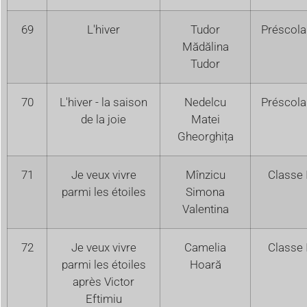
69
L'hiver
Tudor
Préscola
Mădălina
Tudor
70
L'hiver - la saison
Nedelcu
Préscola
de la joie
Matei
Gheorghița
71
Je veux vivre
Mînzicu
Classe 
parmi les étoiles
Simona
Valentina
72
Je veux vivre
Camelia
Classe 
parmi les étoiles
Hoară
après Victor
Eftimiu