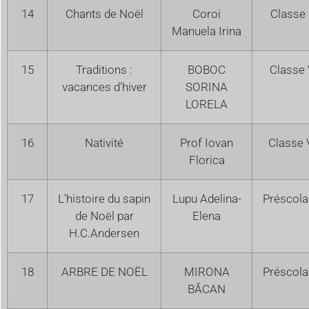
14
Chants de Noël
Coroi
Classe 
Manuela Irina
15
Traditions :
BOBOC
Classe 
vacances d'hiver
SORINA
LORELA
16
Nativité
Prof Iovan
Classe 
Florica
17
L'histoire du sapin
Lupu Adelina-
Préscola
de Noël par
Elena
H.C.Andersen
18
ARBRE DE NOËL
MIRONA
Préscola
BĂCAN