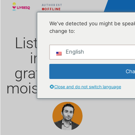
AUTHOR EST
OFFLINE
We've detected you might be speak
change to:
Liste des leçons
English
interactives
gratuites pour le
Cha
mois de décembre
Close and do not switch language