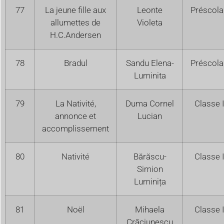
77
La jeune fille aux
Leonte
Préscola
allumettes de
Violeta
H.C.Andersen
78
Bradul
Sandu Elena-
Préscola
Luminita
79
La Nativité,
Duma Cornel
Classe 
annonce et
Lucian
accomplissement
80
Nativité
Bărăscu-
Classe I
Simion
Luminița
81
Noël
Mihaela
Classe I
Crăciunescu