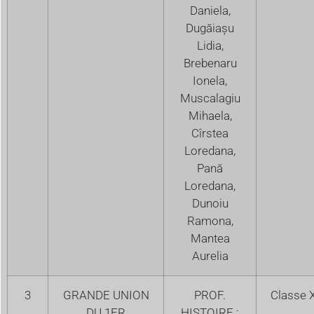
Daniela,
Dugăiașu
Lidia,
Brebenaru
Ionela,
Muscalagiu
Mihaela,
Cîrstea
Loredana,
Pană
Loredana,
Dunoiu
Ramona,
Mantea
Aurelia
3
GRANDE UNION
PROF.
Classe X
DU 1ER
HISTOIRE :