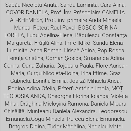
Sabău Nicoleta Anuța, Sandu Luminita, Cara Alina,
COVOR DANIELA, Prof. Înv. Préscolaire CAMELIA
AL-KHEMESY, Prof. inv. primaire Anda Mihaela
Manea, Petcuț Raul Pavel, BOBOC SORINA
LORELA, Lupu Adelina-Elena, Bădulescu Constanța
Margareta, Frățilă Alina, Imre Ildikó, Sandu Elena-
Luminita, Anca Roman,
Hrișcă Adina, Pop Roșca
Lenuța Cristina, Coman Șosica, Smaranda Adina
Corina, Oana Zaharia, Cojocaru Paula, Flore Aurica -
Maria, Gurgu Nicoleta-Doina, Irina Iftime, Graz
Gabriela, Lorințiu Emilia, Joarză Mihaela-Anca,
Podina Adina Ofelia, Péterfi Antónia Imola, MOȚ
TEODOSIA ANDA, Gheorghe Florina Iolanda, Violeta
Mihai, Drăghina-Micloșină Ramona, Daniela Mioara
Chisăliță, Munteanu Daniela Alexandra, Teodorescu
Emanuela,Gogu Mihaela, Pureca Elena-Emanuela,
Botgros Didina, Tudor Mădălina, Nedelcu Matei