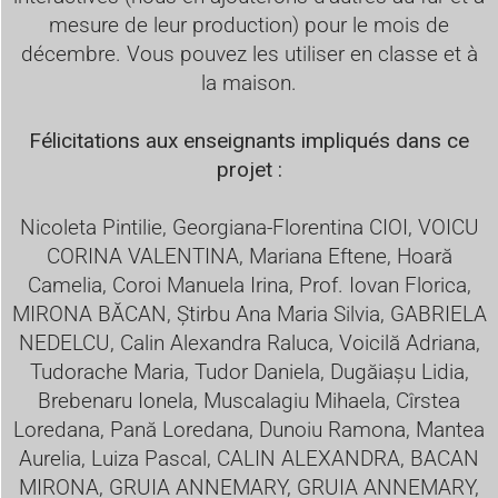
mesure de leur production) pour le mois de
décembre. Vous pouvez les utiliser en classe et à
la maison.
Félicitations aux enseignants impliqués dans ce
projet :
Nicoleta Pintilie, Georgiana-Florentina CIOI, VOICU
CORINA VALENTINA, Mariana Eftene, Hoară
Camelia, Coroi Manuela Irina, Prof. Iovan Florica,
MIRONA BĂCAN, Știrbu Ana Maria Silvia, GABRIELA
NEDELCU, Calin Alexandra Raluca, Voicilă Adriana,
Tudorache Maria, Tudor Daniela, Dugăiașu Lidia,
Brebenaru Ionela, Muscalagiu Mihaela, Cîrstea
Loredana, Pană Loredana, Dunoiu Ramona, Mantea
Aurelia, Luiza Pascal, CALIN ALEXANDRA, BACAN
MIRONA, GRUIA ANNEMARY, GRUIA ANNEMARY,