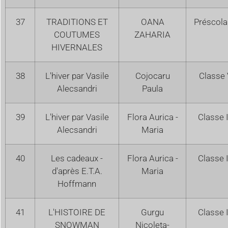
37
TRADITIONS ET
OANA
Préscola
COUTUMES
ZAHARIA
HIVERNALES
38
L'hiver par Vasile
Cojocaru
Classe 
Alecsandri
Paula
39
L'hiver par Vasile
Flora Aurica -
Classe 
Alecsandri
Maria
40
Les cadeaux -
Flora Aurica -
Classe I
d'après E.T.A.
Maria
Hoffmann
41
L'HISTOIRE DE
Gurgu
Classe I
SNOWMAN
Nicoleta-