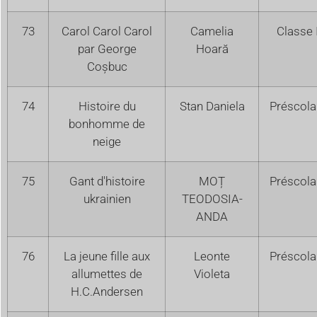
73
Carol Carol Carol
Camelia
Classe 
par George
Hoară
Coșbuc
74
Histoire du
Stan Daniela
Préscola
bonhomme de
neige
75
Gant d'histoire
MOȚ
Préscola
ukrainien
TEODOSIA-
ANDA
76
La jeune fille aux
Leonte
Préscola
allumettes de
Violeta
H.C.Andersen