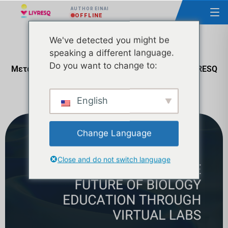
AUTHOR ΕΊΝΑΙ
OFFLINE
We've detected you might be
speaking a different language.
Do you want to change to:
Μεταμορφώστε τα μαθήματα βιολογίας με το LIVRESQ
και το VHealthLab
English
Change Language
Close and do not switch language