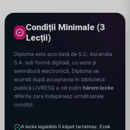
Condiții Minimale (3
Lecții)
Diploma este acordată de S.C. Ascendia
S.A. sub formă digitală, cu serie și
semnătură electronică. Diploma se
acordă după acceptarea în biblioteca
publică LIVRESQ a cel puțin
három lecke
diferite care îndeplinesc următoarele
condiții:
A lecke legalább 5 képet tartalmaz. Ezek