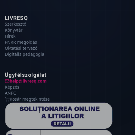
LIVRESQ
Szerkesztő
Könyvtár
Hírek
PNRR megoldás
Oktatási tervező
Digitális pedagógia
Ügyfélszolgálat
help@livresq.com
Képzés
ANPC
Kosár megtekintése