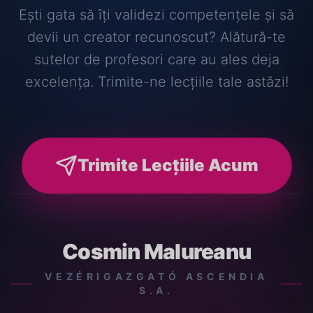
Ești gata să îți validezi competențele și să
devii un creator recunoscut? Alătură-te
sutelor de profesori care au ales deja
excelența. Trimite-ne lecțiile tale astăzi!
Trimite Lecțiile Acum
Cosmin Malureanu
VEZÉRIGAZGATÓ ASCENDIA
S.A.