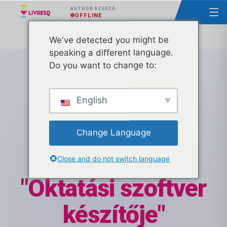
AUTHOR SZERZŐ
OFFLINE
We've detected you might be
speaking a different language.
Do you want to change to:
English
RECONOAȘTERE PROFESIONALĂ
Aplică pentru
Change Language
certificatul de
Close and do not switch language
"Oktatási szoftver
készítője"