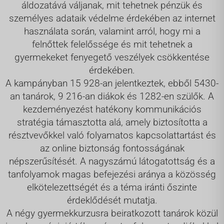
áldozatává váljanak, mit tehetnek pénzük és
személyes adataik védelme érdekében az internet
használata során, valamint arról, hogy mi a
felnőttek felelőssége és mit tehetnek a
gyermekeket fenyegető veszélyek csökkentése
érdekében.
A kampányban 15 928-an jelentkeztek, ebből 5430-
an tanárok, 9 216-an diákok és 1282-en szülők. A
kezdeményezést hatékony kommunikációs
stratégia támasztotta alá, amely biztosította a
résztvevőkkel való folyamatos kapcsolattartást és
az online biztonság fontosságának
népszerűsítését. A nagyszámú látogatottság és a
tanfolyamok magas befejezési aránya a közösség
elkötelezettségét és a téma iránti őszinte
érdeklődését mutatja.
A négy gyermekkurzusra beiratkozott tanárok közül