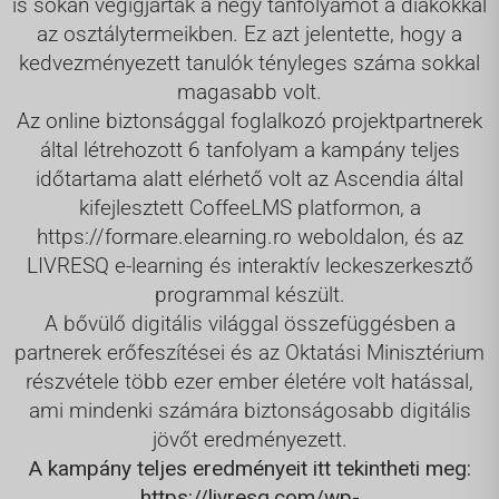
is sokan végigjárták a négy tanfolyamot a diákokkal
az osztálytermeikben. Ez azt jelentette, hogy a
kedvezményezett tanulók tényleges száma sokkal
magasabb volt.
Az online biztonsággal foglalkozó projektpartnerek
által létrehozott 6 tanfolyam a kampány teljes
időtartama alatt elérhető volt az Ascendia által
kifejlesztett CoffeeLMS platformon, a
https://formare.elearning.ro weboldalon, és az
LIVRESQ e-learning és interaktív leckeszerkesztő
programmal készült.
A bővülő digitális világgal összefüggésben a
partnerek erőfeszítései és az Oktatási Minisztérium
részvétele több ezer ember életére volt hatással,
ami mindenki számára biztonságosabb digitális
jövőt eredményezett.
A kampány teljes eredményeit itt tekintheti meg:
https://livresq.com/wp-