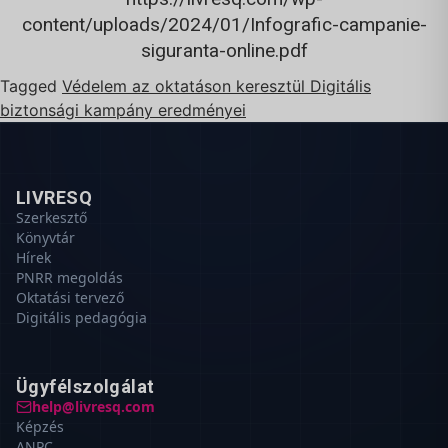
content/uploads/2024/01/Infografic-campanie-
siguranta-online.pdf
Tagged
Védelem az oktatáson keresztül Digitális
biztonsági kampány eredményei
LIVRESQ
Szerkesztő
Könyvtár
Hírek
PNRR megoldás
Oktatási tervező
Digitális pedagógia
Ügyfélszolgálat
help@livresq.com
Képzés
ANPC