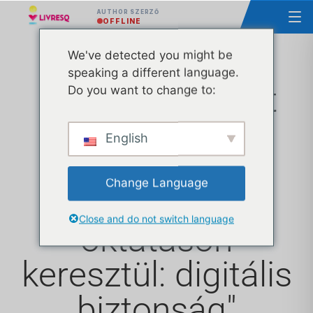
AUTHOR SZERZŐ
OFFLINE
We've detected you might be
speaking a different language.
Nemzeti projekt
Do you want to change to:
#SecureOnline
English
2023-ban. A
Change Language
"Védelem az
Close and do not switch language
oktatáson
keresztül: digitális
biztonság"