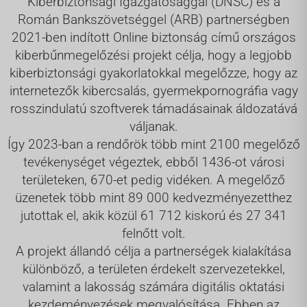
Kiberbiztonsági Igazgatósággal (DNSC) és a
Román Bankszövetséggel (ARB) partnerségben
2021-ben indított Online biztonság című országos
kiberbűnmegelőzési projekt célja, hogy a legjobb
kiberbiztonsági gyakorlatokkal megelőzze, hogy az
internetezők kibercsalás, gyermekpornográfia vagy
rosszindulatú szoftverek támadásainak áldozatává
váljanak.
Így 2023-ban a rendőrök több mint 2100 megelőző
tevékenységet végeztek, ebből 1436-ot városi
területeken, 670-et pedig vidéken. A megelőző
üzenetek több mint 89 000 kedvezményezetthez
jutottak el, akik közül 61 712 kiskorú és 27 341
felnőtt volt.
A projekt állandó célja a partnerségek kialakítása
különböző, a területen érdekelt szervezetekkel,
valamint a lakosság számára digitális oktatási
kezdeményezések megvalósítása. Ebben az