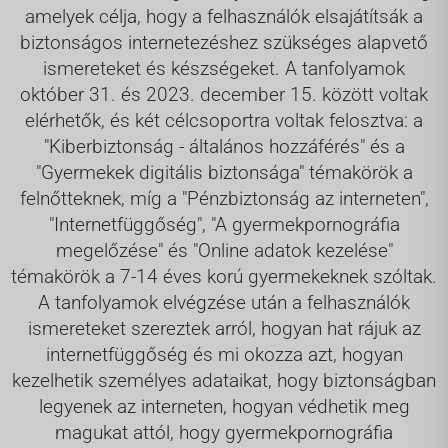
amelyek célja, hogy a felhasználók elsajátítsák a
biztonságos internetezéshez szükséges alapvető
ismereteket és készségeket. A tanfolyamok
október 31. és 2023. december 15. között voltak
elérhetők, és két célcsoportra voltak felosztva: a
"Kiberbiztonság - általános hozzáférés" és a
"Gyermekek digitális biztonsága" témakörök a
felnőtteknek, míg a "Pénzbiztonság az interneten",
"Internetfüggőség", "A gyermekpornográfia
megelőzése" és "Online adatok kezelése"
témakörök a 7-14 éves korú gyermekeknek szóltak.
A tanfolyamok elvégzése után a felhasználók
ismereteket szereztek arról, hogyan hat rájuk az
internetfüggőség és mi okozza azt, hogyan
kezelhetik személyes adataikat, hogy biztonságban
legyenek az interneten, hogyan védhetik meg
magukat attól, hogy gyermekpornográfia