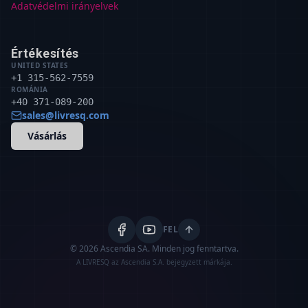
Adatvédelmi irányelvek
Értékesítés
UNITED STATES
+1 315-562-7559
ROMÁNIA
+40 371-089-200
sales@livresq.com
Vásárlás
FEL
© 2026 Ascendia SA.
Minden jog fenntartva.
A LIVRESQ az Ascendia S.A. bejegyzett márkája.