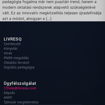
pedagógia fogalma már nem pusztán trend, hanem a
modern oktatási rendszerek alapvető szükségletévé
vált. Ez az innovatív megközelítés teljesen újradefiniálja
azt a módot, ahogyan a [...]
LIVRESQ
Szerkesztő
Könyvtár
Hírek
PNRR megoldás
Oktatási tervező
Digitális pedagógia
Ügyfélszolgálat
help@livresq.com
Képzés
ANPC
Kosár megtekintése