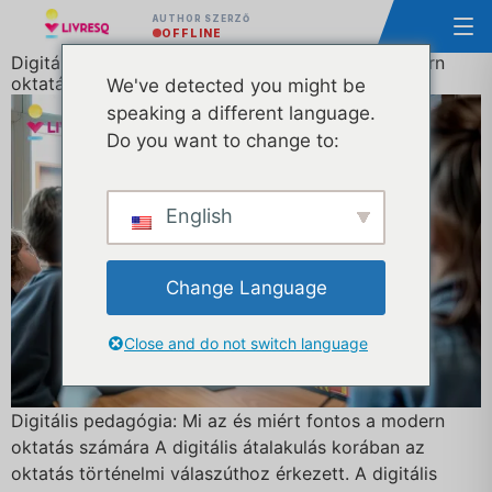
AUTHOR SZERZŐ
OFFLINE
Digitális pedagógia: Mi az és miért fontos a modern
oktatásban?
We've detected you might be
speaking a different language.
Do you want to change to:
English
Change Language
Close and do not switch language
Digitális pedagógia: Mi az és miért fontos a modern
oktatás számára A digitális átalakulás korában az
oktatás történelmi válaszúthoz érkezett. A digitális