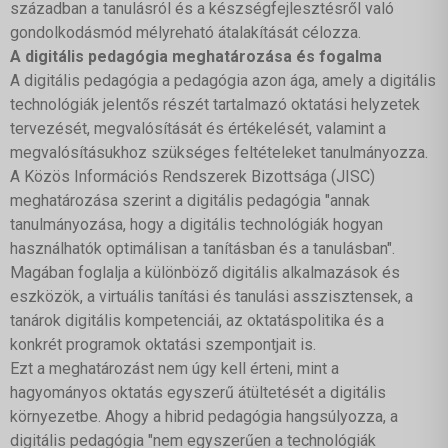
században a tanulásról és a készségfejlesztésről való
gondolkodásmód mélyreható átalakítását célozza.
A digitális pedagógia meghatározása és fogalma
A digitális pedagógia a pedagógia azon ága, amely a digitális
technológiák jelentős részét tartalmazó oktatási helyzetek
tervezését, megvalósítását és értékelését, valamint a
megvalósításukhoz szükséges feltételeket tanulmányozza.
A Közös Információs Rendszerek Bizottsága (JISC)
meghatározása szerint a digitális pedagógia "annak
tanulmányozása, hogy a digitális technológiák hogyan
használhatók optimálisan a tanításban és a tanulásban".
Magában foglalja a különböző digitális alkalmazások és
eszközök, a virtuális tanítási és tanulási asszisztensek, a
tanárok digitális kompetenciái, az oktatáspolitika és a
konkrét programok oktatási szempontjait is.
Ezt a meghatározást nem úgy kell érteni, mint a
hagyományos oktatás egyszerű átültetését a digitális
környezetbe. Ahogy a hibrid pedagógia hangsúlyozza, a
digitális pedagógia "nem egyszerűen a technológiák