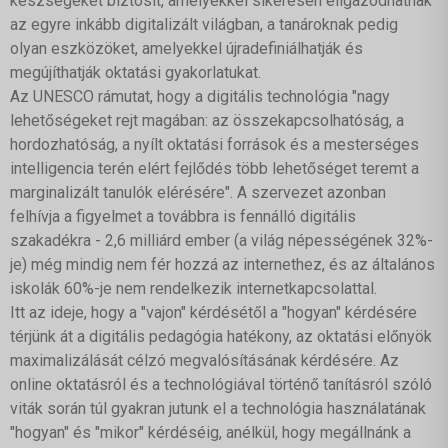
készségeket biztosít, amelyekkel sikeresen eligazodhatnak
az egyre inkább digitalizált világban, a tanároknak pedig
olyan eszközöket, amelyekkel újradefiniálhatják és
megújíthatják oktatási gyakorlatukat.
Az UNESCO rámutat, hogy a digitális technológia "nagy
lehetőségeket rejt magában: az összekapcsolhatóság, a
hordozhatóság, a nyílt oktatási források és a mesterséges
intelligencia terén elért fejlődés több lehetőséget teremt a
marginalizált tanulók elérésére". A szervezet azonban
felhívja a figyelmet a továbbra is fennálló digitális
szakadékra - 2,6 milliárd ember (a világ népességének 32%-
je) még mindig nem fér hozzá az internethez, és az általános
iskolák 60%-je nem rendelkezik internetkapcsolattal.
Itt az ideje, hogy a "vajon" kérdésétől a "hogyan" kérdésére
térjünk át a digitális pedagógia hatékony, az oktatási előnyök
maximalizálását célzó megvalósításának kérdésére. Az
online oktatásról és a technológiával történő tanításról szóló
viták során túl gyakran jutunk el a technológia használatának
"hogyan" és "mikor" kérdéséig, anélkül, hogy megállnánk a