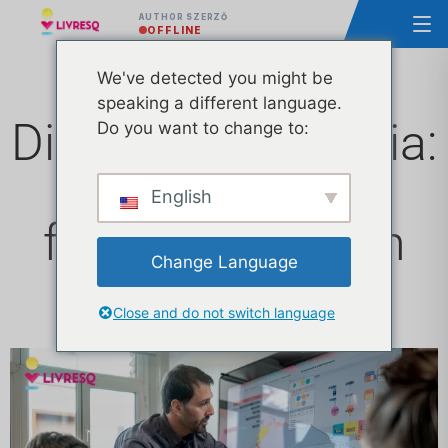
AUTHOR SZERZŐ
OFFLINE
We've detected you might be
speaking a different language.
Digitális pedagógia:
Do you want to change to:
Mi az és miért
English
fontos a modern
Change Language
oktatásban?
Close and do not switch language