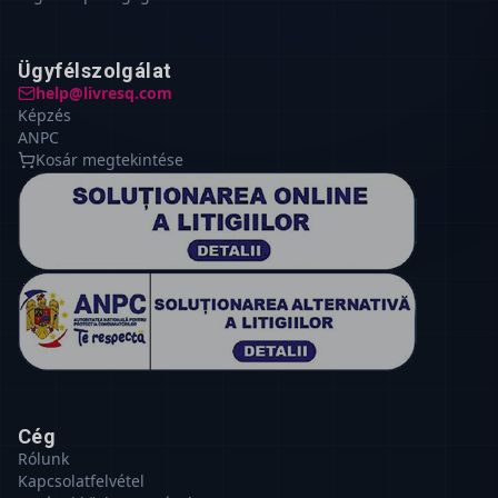
Ügyfélszolgálat
help@livresq.com
Képzés
ANPC
Kosár megtekintése
Cég
Rólunk
Kapcsolatfelvétel