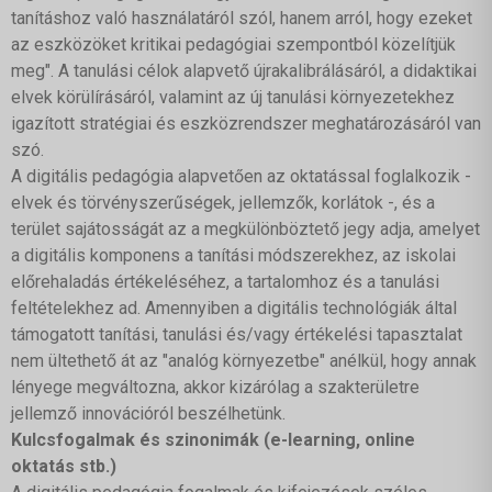
tanításhoz való használatáról szól, hanem arról, hogy ezeket
az eszközöket kritikai pedagógiai szempontból közelítjük
meg". A tanulási célok alapvető újrakalibrálásáról, a didaktikai
elvek körülírásáról, valamint az új tanulási környezetekhez
igazított stratégiai és eszközrendszer meghatározásáról van
szó.
A digitális pedagógia alapvetően az oktatással foglalkozik -
elvek és törvényszerűségek, jellemzők, korlátok -, és a
terület sajátosságát az a megkülönböztető jegy adja, amelyet
a digitális komponens a tanítási módszerekhez, az iskolai
előrehaladás értékeléséhez, a tartalomhoz és a tanulási
feltételekhez ad. Amennyiben a digitális technológiák által
támogatott tanítási, tanulási és/vagy értékelési tapasztalat
nem ültethető át az "analóg környezetbe" anélkül, hogy annak
lényege megváltozna, akkor kizárólag a szakterületre
jellemző innovációról beszélhetünk.
Kulcsfogalmak és szinonimák (e-learning, online
oktatás stb.)