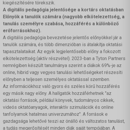
kiegészítésére törekszik.
A digitális pedagógia jelentősége a kortárs oktatásban
Előnyök a tanulók számára (nagyobb elkötelezettség, a
tanulás személyre szabása, hozzáférés a különböző
erőforrásokhoz).
A digitális pedagógia bevezetése jelentős előnyökkel jár a
tanulók számára, és több dimenzióban is átalakítja oktatási
tapasztalataikat. Az egyik legjelentősebb előny a fokozott
elkötelezettség (aktív részvétel). 2023-ban a Tyton Partners
nemrégiben készült tanulmánya szerint a diákok 69%-je az
online, hibrid vagy vegyes tanulási lehetőségeket részesíti
előnyben a teljesen személyes oktatással szemben.
Az információkhoz való gyors és széles körű hozzáférés
egy másik nagy előny. A hallgatók hozzáférhetnek "az
oktatási források, például könyvek, tudományos cikkek,
videós oktatóanyagok, interaktív szimulációk és online
tanfolyamok hatalmas univerzumához". A források e
gazdagsága lehetővé teszi az önálló és változatos tanulást,
a tudás megerősítését minden diák saját tempójában. A