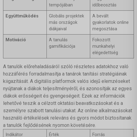
tempójában
időbeosztás
Együttműködés
Globális projektek
A bevált
más országok
gyakorlatok online
diákjaival
megosztása
Motiváció
A tanulás
Fokozott
gamifikációja
munkahelyi
elégedettség
A tanulók előrehaladásáról szóló részletes adatokhoz való
hozzáférés forradalmasítja a tanárok tanítási stratégiáinak
kiigazítását. A digitális platformok valós idejű elemzéseket
nyújtanak a diákok teljesítményéről, és azonosítják az egyes
diákok erősségeit és gyengeségeit. Ezek az információk
lehetővé teszik a célzott oktatási beavatkozásokat és a
személyre szabott tanulási utakat. Az online alkalmazásokat
használó értékelések releváns és gyors módot biztosítanak
a tanulók fejlődésének nyomon követésére.
Indikátor
Érték
Forrás