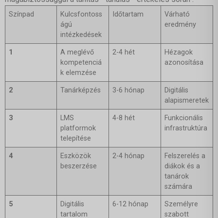
Színpad
Kulcsfontoss
Időtartam
Várható
ágú
eredmény
intézkedések
1
A meglévő
2-4 hét
Hézagok
kompetenciá
azonosítása
k elemzése
2
Tanárképzés
3-6 hónap
Digitális
alapismeretek
3
LMS
4-8 hét
Funkcionális
platformok
infrastruktúra
telepítése
4
Eszközök
2-4 hónap
Felszerelés a
beszerzése
diákok és a
tanárok
számára
5
Digitális
6-12 hónap
Személyre
tartalom
szabott