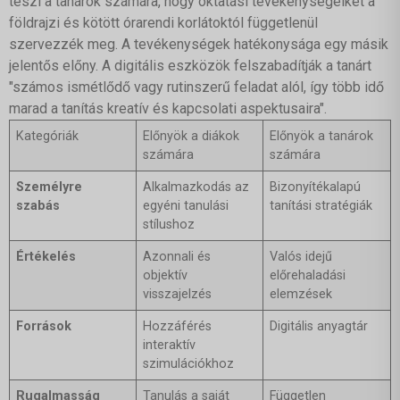
teszi a tanárok számára, hogy oktatási tevékenységeiket a
földrajzi és kötött órarendi korlátoktól függetlenül
szervezzék meg. A tevékenységek hatékonysága egy másik
jelentős előny. A digitális eszközök felszabadítják a tanárt
"számos ismétlődő vagy rutinszerű feladat alól, így több idő
marad a tanítás kreatív és kapcsolati aspektusaira".
Kategóriák
Előnyök a diákok
Előnyök a tanárok
számára
számára
Személyre
Alkalmazkodás az
Bizonyítékalapú
szabás
egyéni tanulási
tanítási stratégiák
stílushoz
Értékelés
Azonnali és
Valós idejű
objektív
előrehaladási
visszajelzés
elemzések
Források
Hozzáférés
Digitális anyagtár
interaktív
szimulációkhoz
Rugalmasság
Tanulás a saját
Független