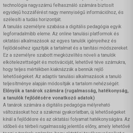
technológia nagyszámú felhasználó számára biztosít
egyidejű hozzáférést nagy mennyiségű információhoz, és
szélesíti a tudás horizontját.
A tanulás személyre szabása a digitális pedagógia egyik
legforradalmibb eleme. Az online tanulási platformok és
oktatási alkalmazások az egyes tanulók igényeihez és
fejlődéséhez igazítják a tartalmat és a tanítási módszereket.
Ez a személyre szabott megközelítés növeli a tanulók
elkötelezettségét és motivációját, lehetővé téve számukra,
hogy teljes mértékben kiaknázzák a bennük rejlő
lehetőségeket. Az adaptív tanulási alkalmazások a tanuló
teljesítménye alapján módosítják a tartalom nehézségét.
Előnyök a tanárok számára (rugalmasság, hatékonyság,
a tanulók fejlődésére vonatkozó adatok)
A tanárok számára a digitális pedagógia mélyreható
változásokat hoz a szakmai gyakorlatban, új lehetőségeket
kínál a fejlődésre és az oktatási folyamat hatékonyságára. Az
időbeli és térbeli rugalmasság jelentős előny, amely lehetővé