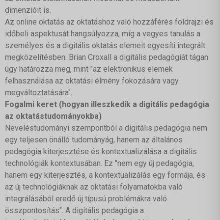
dimenzióit is.
Az online oktatás az oktatáshoz való hozzáférés földrajzi és
időbeli aspektusát hangsúlyozza, míg a vegyes tanulás a
személyes és a digitális oktatás elemeit egyesíti integrált
megközelítésben. Brian Croxall a digitális pedagógiát tágan
úgy határozza meg, mint "az elektronikus elemek
felhasználása az oktatási élmény fokozására vagy
megváltoztatására".
Fogalmi keret (hogyan illeszkedik a digitális pedagógia
az oktatástudományokba)
Neveléstudományi szempontból a digitális pedagógia nem
egy teljesen önálló tudományág, hanem az általános
pedagógia kiterjesztése és kontextualizálása a digitális
technológiák kontextusában. Ez "nem egy új pedagógia,
hanem egy kiterjesztés, a kontextualizálás egy formája, és
az új technológiáknak az oktatási folyamatokba való
integrálásából eredő új típusú problémákra való
összpontosítás". A digitális pedagógia a