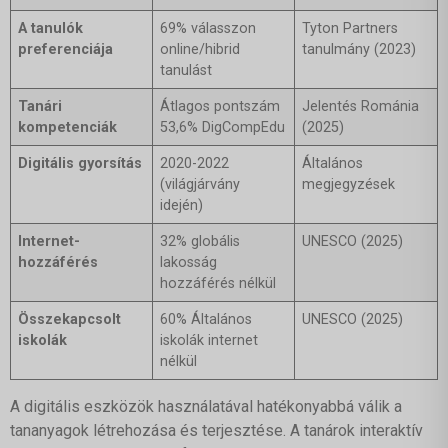
A tanulók
69% válasszon
Tyton Partners
preferenciája
online/hibrid
tanulmány (2023)
tanulást
Tanári
Átlagos pontszám
Jelentés Románia
kompetenciák
53,6% DigCompEdu
(2025)
Digitális gyorsítás
2020-2022
Általános
(világjárvány
megjegyzések
idején)
Internet-
32% globális
UNESCO (2025)
hozzáférés
lakosság
hozzáférés nélkül
Összekapcsolt
60% Általános
UNESCO (2025)
iskolák
iskolák internet
nélkül
A digitális eszközök használatával hatékonyabbá válik a
tananyagok létrehozása és terjesztése. A tanárok interaktív