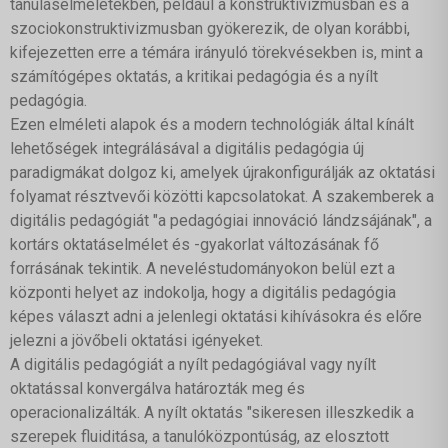
tanuláselméletekben, például a konstruktivizmusban és a
szociokonstruktivizmusban gyökerezik, de olyan korábbi,
kifejezetten erre a témára irányuló törekvésekben is, mint a
számítógépes oktatás, a kritikai pedagógia és a nyílt
pedagógia.
Ezen elméleti alapok és a modern technológiák által kínált
lehetőségek integrálásával a digitális pedagógia új
paradigmákat dolgoz ki, amelyek újrakonfigurálják az oktatási
folyamat résztvevői közötti kapcsolatokat. A szakemberek a
digitális pedagógiát "a pedagógiai innováció lándzsájának", a
kortárs oktatáselmélet és -gyakorlat változásának fő
forrásának tekintik. A neveléstudományokon belül ezt a
központi helyet az indokolja, hogy a digitális pedagógia
képes választ adni a jelenlegi oktatási kihívásokra és előre
jelezni a jövőbeli oktatási igényeket.
A digitális pedagógiát a nyílt pedagógiával vagy nyílt
oktatással konvergálva határozták meg és
operacionalizálták. A nyílt oktatás "sikeresen illeszkedik a
szerepek fluiditása, a tanulóközpontúság, az elosztott