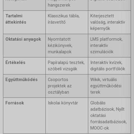
hangszerek
Tartalmi
Klasszikus tábla,
Kiterjesztett
áttekintés
írásvetítő
valóság, interaktív
képernyők
Oktatási anyagok
Nyomtatott
LMS platformok,
kézikönyvek,
interaktív
munkalapok
szimulációk
Értékelés
Papíralapú tesztek,
Interaktív kvízek,
szóbeli vizsgák
digitális portfóliók
Együttműködés
Csoportos
Wikik, virtuális
projektek az
együttműködési
osztályban
terek
Források
Iskolai könyvtár
Globális
adatbázisok,
Nyílt
oktatási
forrásadatbázisok
,
MOOC-ok