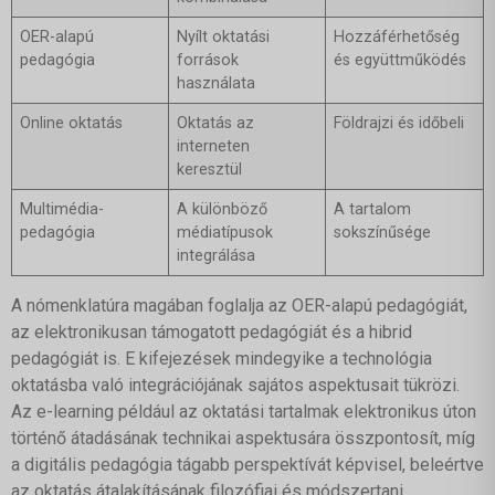
OER-alapú
Nyílt oktatási
Hozzáférhetőség
pedagógia
források
és együttműködés
használata
Online oktatás
Oktatás az
Földrajzi és időbeli
interneten
keresztül
Multimédia-
A különböző
A tartalom
pedagógia
médiatípusok
sokszínűsége
integrálása
A nómenklatúra magában foglalja az OER-alapú pedagógiát,
az elektronikusan támogatott pedagógiát és a hibrid
pedagógiát is. E kifejezések mindegyike a technológia
oktatásba való integrációjának sajátos aspektusait tükrözi.
Az e-learning például az oktatási tartalmak elektronikus úton
történő átadásának technikai aspektusára összpontosít, míg
a digitális pedagógia tágabb perspektívát képvisel, beleértve
az oktatás átalakításának filozófiai és módszertani