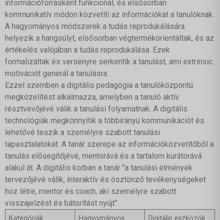
információforrásként funkcionál, és elsősorban
kommunikatív módon közvetíti az információkat a tanulóknak.
A hagyományos módszerek a tudás reprodukálására
helyezik a hangsúlyt, elsősorban végtermékorientáltak, és az
értékelés valójában a tudás reprodukálása. Ezek
formalizáltak és versenyre serkentik a tanulást, ami extrinsic
motivációt generál a tanulásra.
Ezzel szemben a digitális pedagógia a tanulóközpontú
megközelítést alkalmazza, amelyben a tanuló aktív
résztvevőjévé válik a tanulási folyamatnak. A digitális
technológiák megkönnyítik a többirányú kommunikációt és
lehetővé teszik a személyre szabott tanulási
tapasztalatokat. A tanár szerepe az információközvetítőből a
tanulás elősegítőjévé, mentorává és a tartalom kurátorává
alakul át. A digitális korban a tanár "a tanulási élmények
tervezőjévé válik, interaktív és ösztönző tevékenységeket
hoz létre, mentor és coach, aki személyre szabott
visszajelzést és bátorítást nyújt".
Kategóriák
Hagyományos
Digitális eszközök