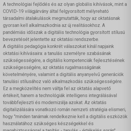
A technológiai fejlődés és az olyan globális kihívások, mint a
COVID-19 világjárvány által felgyorsított mélyreható
társadalmi átalakulások megmutatták, hogy az oktatásnak
gyorsan kell alkalmazkodnia az új realitásokhoz. A
pandémiás időszak a digitális technológia gyorsított stílusú
bevezetését jelentette az oktatási rendszerbe.
A digitális pedagógia konkrét válaszokat kínál napjaink
oktatási kihívásaira: a tanulás személyre szabásának
szükségességére, a digitális kompetenciák fejlesztésének
szükségességére, az oktatás rugalmasságának
követelményére, valamint a digitális anyanyelvű generációk
tanulási stílusához való alkalmazkodás szükségességére.
Ez a megközelítés nem váltja fel az oktatás alapvető
értékeit, hanem a technológiák intelligens integrálásával
továbbfejleszti és modernizálja azokat. Az oktatás
digitalizálására vonatkozó román nemzeti stratégia elismeri,
hogy "minden tanárnak rendelkeznie kell a digitális eszközök
használatához szükséges készségekkel és
magabiztossággal a tanítás - tanulás - értékelés során".