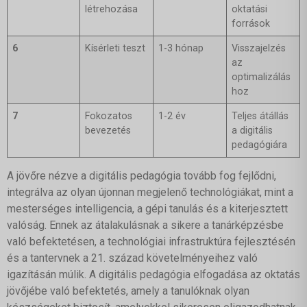
létrehozása
oktatási
források
6
Kísérleti teszt
1-3 hónap
Visszajelzés
az
optimalizálás
hoz
7
Fokozatos
1-2 év
Teljes átállás
bevezetés
a digitális
pedagógiára
A jövőre nézve a digitális pedagógia tovább fog fejlődni,
integrálva az olyan újonnan megjelenő technológiákat, mint a
mesterséges intelligencia, a gépi tanulás és a kiterjesztett
valóság. Ennek az átalakulásnak a sikere a tanárképzésbe
való befektetésen, a technológiai infrastruktúra fejlesztésén
és a tantervnek a 21. század követelményeihez való
igazításán múlik. A digitális pedagógia elfogadása az oktatás
jövőjébe való befektetés, amely a tanulóknak olyan