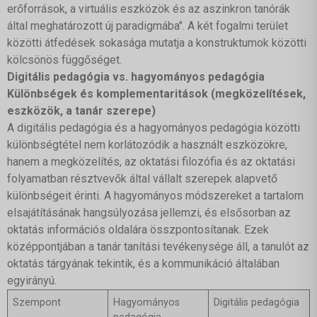
erőforrások, a virtuális eszközök és az aszinkron tanórák
által meghatározott új paradigmába". A két fogalmi terület
közötti átfedések sokasága mutatja a konstruktumok közötti
kölcsönös függőséget.
Digitális pedagógia vs. hagyományos pedagógia
Különbségek és komplementaritások (megközelítések,
eszközök, a tanár szerepe)
A digitális pedagógia és a hagyományos pedagógia közötti
különbségtétel nem korlátozódik a használt eszközökre,
hanem a megközelítés, az oktatási filozófia és az oktatási
folyamatban résztvevők által vállalt szerepek alapvető
különbségeit érinti. A hagyományos módszereket a tartalom
elsajátításának hangsúlyozása jellemzi, és elsősorban az
oktatás információs oldalára összpontosítanak. Ezek
középpontjában a tanár tanítási tevékenysége áll, a tanulót az
oktatás tárgyának tekintik, és a kommunikáció általában
egyirányú.
Szempont
Hagyományos
Digitális pedagógia