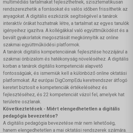
multimédiás tartalmakat fejleszthetnek, szisztematikusan
rendszerezhetik a forrásokat és valós időben frissíthetik az
anyagokat. A digitális eszközök segítségével a tanárok
interaktív órákat hozhatnak létre, a tartalmat az egyes tanulók
igényeihez igazítva. A kollégákkal való együttműködést és a
bevált gyakorlatok megosztását megkönnyítik az online
szakmai együttműködési platformok.
A tanárok digitális kompetenciáinak fejlesztése hozzájárul a
szakmai önbizalom és hatékonyság növeléséhez.
A digitális
korban a tanárok digitális kompetenciái alapvető
fontosságúak, és ismerniük kell a különböző online oktatási
platformokat. Az európai DigCompEdu keretrendszer átfogó
keretet biztosít e kompetenciák értékeléséhez és
fejlesztéséhez, és 22 kompetenciát vázol fel, amelyek hat
területre oszlanak.
Következtetések - Miért elengedhetetlen a digitális
pedagógia bevezetése?
A digitális pedagógia bevezetése már nem lehetőség,
hanem elengedhetetlen a mai oktatási rendszerek számára.