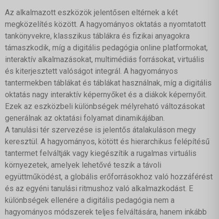
Az alkalmazott eszközök jelentősen eltérnek a két
megközelítés között. A hagyományos oktatás a nyomtatott
tankönyvekre, klasszikus táblákra és fizikai anyagokra
támaszkodik, míg a digitális pedagógia online platformokat,
interaktív alkalmazásokat, multimédiás forrásokat, virtuális
és kiterjesztett valóságot integrál. A hagyományos
tantermekben táblákat és táblákat használnak, míg a digitális
oktatás nagy interaktív képernyőket és a diákok képernyőit.
Ezek az eszközbeli különbségek mélyreható változásokat
generálnak az oktatási folyamat dinamikájában.
A tanulási tér szervezése is jelentős átalakuláson megy
keresztül. A hagyományos, kötött és hierarchikus felépítésű
tantermet felváltják vagy kiegészítik a rugalmas virtuális
környezetek, amelyek lehetővé teszik a távoli
együttműködést, a globális erőforrásokhoz való hozzáférést
és az egyéni tanulási ritmushoz való alkalmazkodást. E
különbségek ellenére a digitális pedagógia nem a
hagyományos módszerek teljes felváltására, hanem inkább