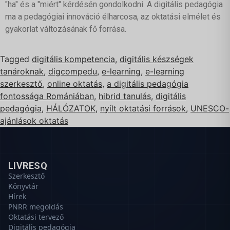
"ha" és a "miért" kérdésén gondolkodni. A digitális pedagógia
ma a pedagógiai innováció élharcosa, az oktatási elmélet és
gyakorlat változásának fő forrása.
Tagged
digitális kompetencia
,
digitális készségek
tanároknak
,
digcompedu
,
e-learning
,
e-learning
szerkesztő
,
online oktatás
,
a digitális pedagógia
fontossága Romániában
,
hibrid tanulás
,
digitális
pedagógia
,
HÁLÓZATOK
,
nyílt oktatási források
,
UNESCO-
ajánlások oktatás
LIVRESQ
Szerkesztő
Könyvtár
Hírek
PNRR megoldás
Oktatási tervező
Digitális pedagógia