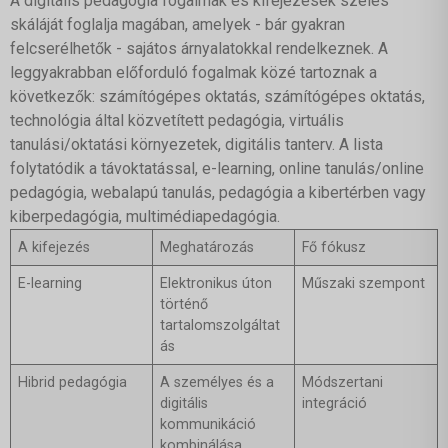
A digitális pedagógia fogalmak és kifejezések széles
skáláját foglalja magában, amelyek - bár gyakran
felcserélhetők - sajátos árnyalatokkal rendelkeznek. A
leggyakrabban előforduló fogalmak közé tartoznak a
következők: számítógépes oktatás, számítógépes oktatás,
technológia által közvetített pedagógia, virtuális
tanulási/oktatási környezetek, digitális tanterv. A lista
folytatódik a távoktatással, e-learning, online tanulás/online
pedagógia, webalapú tanulás, pedagógia a kibertérben vagy
kiberpedagógia, multimédiapedagógia.
A kifejezés
Meghatározás
Fő fókusz
E-learning
Elektronikus úton
Műszaki szempont
történő
tartalomszolgáltat
ás
Hibrid pedagógia
A személyes és a
Módszertani
digitális
integráció
kommunikáció
kombinálása