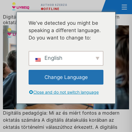
AUTHOR SZERZŐ
OFFLINE
Digitális pedagógia: Mi az és miért fontos a modern
oktatásban?
We've detected you might be
speaking a different language.
Do you want to change to:
English
Change Language
Close and do not switch language
Digitális pedagógia: Mi az és miért fontos a modern
oktatás számára A digitális átalakulás korában az
oktatás történelmi válaszúthoz érkezett. A digitális