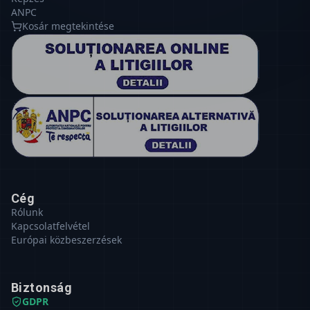
ANPC
Kosár megtekintése
Cég
Rólunk
Kapcsolatfelvétel
Európai közbeszerzések
Biztonság
GDPR