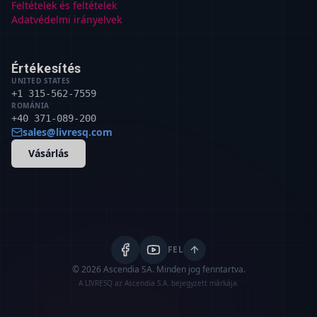
Feltételek és feltételek
Adatvédelmi irányelvek
Értékesítés
UNITED STATES
+1 315-562-7559
ROMÁNIA
+40 371-089-200
sales@livresq.com
Vásárlás
FEL
© 2026 Ascendia SA.
Minden jog fenntartva.
A LIVRESQ az Ascendia S.A. bejegyzett márkája.