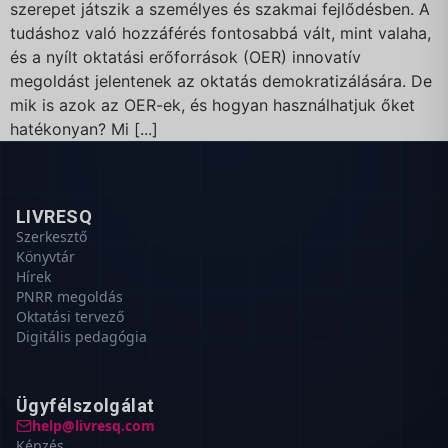
szerepet játszik a személyes és szakmai fejlődésben. A
tudáshoz való hozzáférés fontosabbá vált, mint valaha,
és a nyílt oktatási erőforrások (OER) innovatív
megoldást jelentenek az oktatás demokratizálására. De
mik is azok az OER-ek, és hogyan használhatjuk őket
hatékonyan? Mi [...]
LIVRESQ
Szerkesztő
Könyvtár
Hírek
PNRR megoldás
Oktatási tervező
Digitális pedagógia
Ügyfélszolgálat
help@livresq.com
Képzés